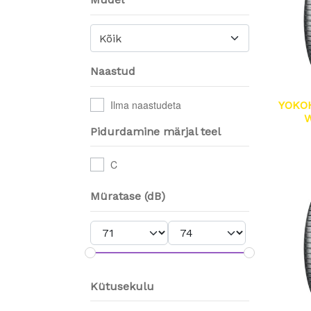
Kõik
Naastud
Ilma naastudeta
YOKO
W
Pidurdamine märjal teel
C
Müratase (dB)
Kütusekulu