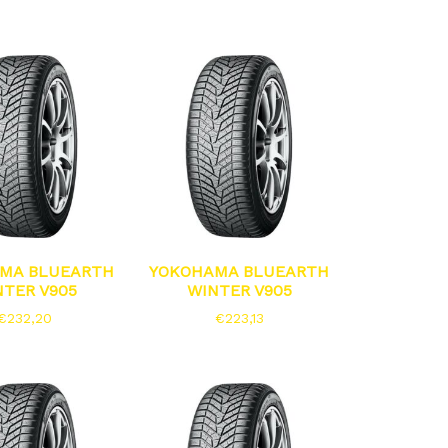
MA BLUEARTH
YOKOHAMA BLUEARTH
NTER V905
WINTER V905
€
232,20
€
223,13