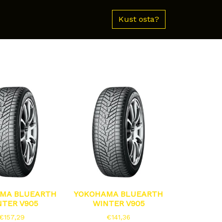
Kust osta?
MA BLUEARTH
YOKOHAMA BLUEARTH
NTER V905
WINTER V905
€
157,29
€
141,36