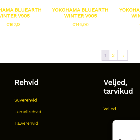
HAMA BLUEARTH
YOKOHAMA BLUEARTH
YOKOHA
INTER V905
WINTER V905
WI
€
162,13
€
146,90
1
2
→
Rehvid
Veljed,
tarvikud
Suverehvid
Veljed
Lamellrehvid
Talverehvid