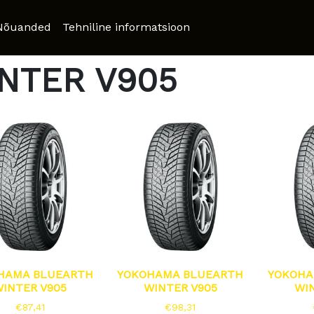
ER V905
Nõuanded
Tehniline informatsioon
NTER V905
HAMA BLUEARTH
YOKOHAMA BLUEARTH
YOKOHA
INTER V905
WINTER V905
WI
€
87,41
€
98,31