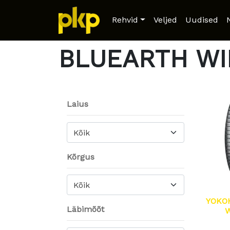
Home
/ Product Model / BLUEARTH WINT
Rehvid
Veljed
Uudised
BLUEARTH WI
Laius
Kõik
Kõrgus
Kõik
YOKO
Läbimõõt
W