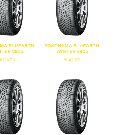
MA BLUEARTH
YOKOHAMA BLUEARTH
NTER V905
WINTER V905
€
126,73
€
142,67