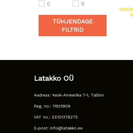
C
D
YOKO
W
TÜHJENDAGE
FILTRID
Latakko OÜ
Aadress: Kesk-Ameerika 7-1, Tallinn
Reg. no.: 11921909
VAT no.: EE101378275
E-post: info@latakko.ee