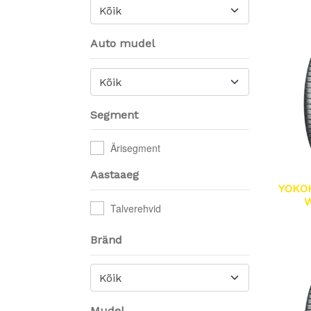
Kõik
Auto mudel
Kõik
Segment
Ärisegment
Aastaaeg
YOKO
W
Talverehvid
Bränd
Kõik
Mudel