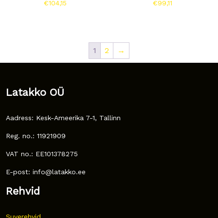
€
104,15
€
99,11
1
2
→
Latakko OÜ
Aadress: Kesk-Ameerika 7-1, Tallinn
Reg. no.: 11921909
VAT no.: EE101378275
E-post: info@latakko.ee
Rehvid
Suverehvid