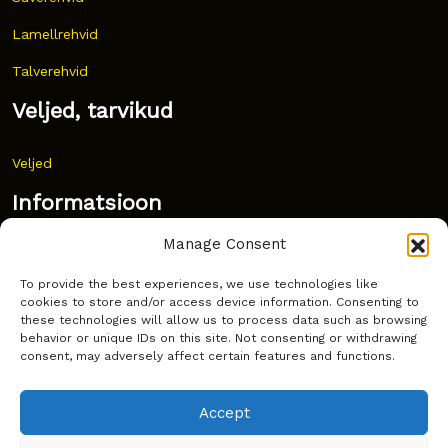
Lamellrehvid
Talverehvid
Veljed, tarvikud
Veljed
Informatsioon
Manage Consent
Uudised
To provide the best experiences, we use technologies like
Korduma kippuvad küsimused
cookies to store and/or access device information. Consenting to
these technologies will allow us to process data such as browsing
Kust osta?
behavior or unique IDs on this site. Not consenting or withdrawing
consent, may adversely affect certain features and functions.
Küpsiste poliitika
Accept