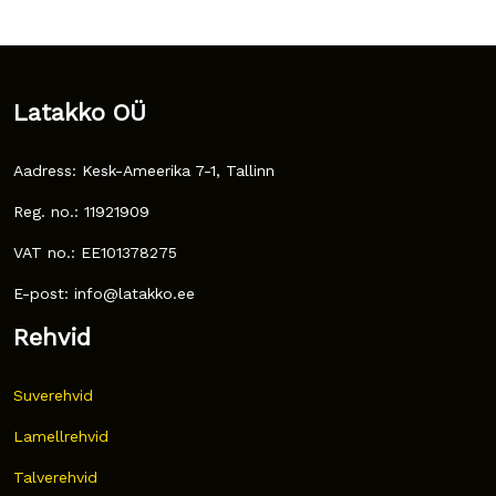
Latakko OÜ
Aadress: Kesk-Ameerika 7-1, Tallinn
Reg. no.: 11921909
VAT no.: EE101378275
E-post: info@latakko.ee
Rehvid
Suverehvid
Lamellrehvid
Talverehvid