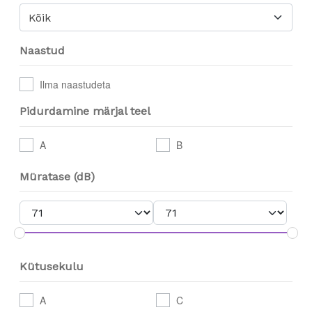
Kõik
Naastud
Ilma naastudeta
Pidurdamine märjal teel
A
B
Müratase (dB)
Kütusekulu
A
C