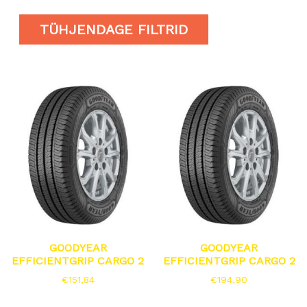
TÜHJENDAGE FILTRID
GOODYEAR
GOODYEAR
EFFICIENTGRIP CARGO 2
EFFICIENTGRIP CARGO 2
€
151,84
€
194,90