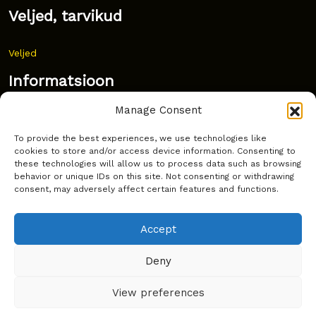
Veljed, tarvikud
Veljed
Informatsioon
Manage Consent
Uudised
To provide the best experiences, we use technologies like
Korduma kippuvad küsimused
cookies to store and/or access device information. Consenting to
these technologies will allow us to process data such as browsing
Kust osta?
behavior or unique IDs on this site. Not consenting or withdrawing
consent, may adversely affect certain features and functions.
Küpsiste poliitika
Accept
Deny
Copyright © Latakko 2024
View preferences