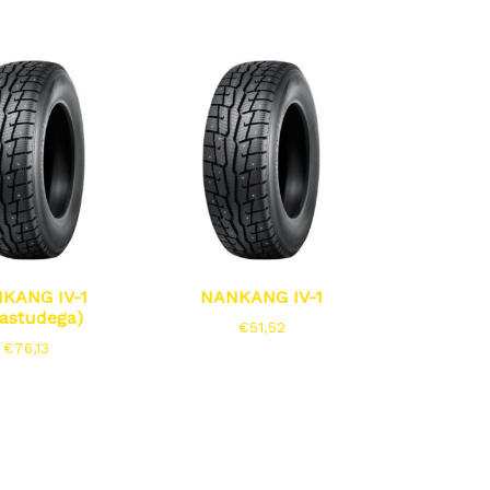
KANG IV-1
NANKANG IV-1
astudega)
€
51,52
€
76,13