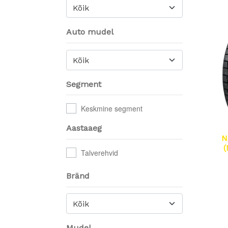
Kõik
Auto mudel
Kõik
Segment
Keskmine segment
Aastaaeg
N
(
Talverehvid
Bränd
Kõik
Mudel