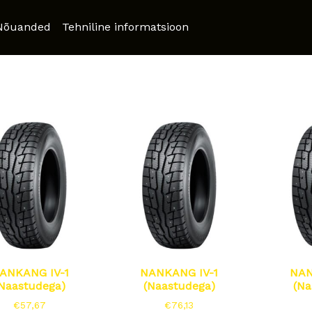
Nõuanded
Tehniline informatsioon
ANKANG IV-1
NANKANG IV-1
NAN
Naastudega)
(Naastudega)
(Na
€
57,67
€
76,13