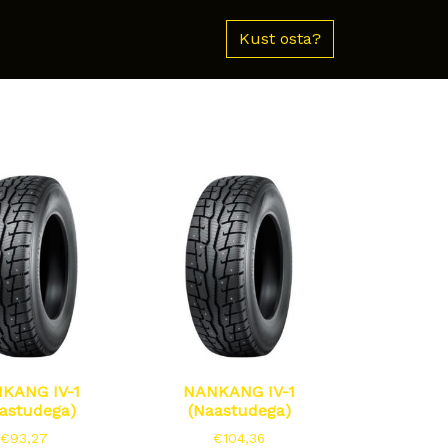
Kust osta?
KANG IV-1
NANKANG IV-1
astudega)
(Naastudega)
€
93,27
€
104,36