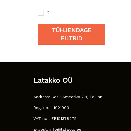
D
TÜHJENDAGE
FILTRID
Latakko OÜ
Aadress: Kesk-Ameerika 7-1, Tallinn
Reg. no.: 11921909
VAT no.: EE101378275
E-post: info@latakko.ee