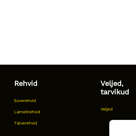
Rehvid
Veljed,
tarvikud
Suverehvid
Veljed
Lamellrehvid
Talverehvid