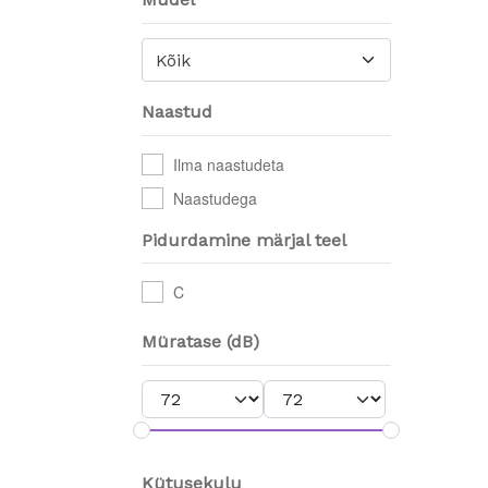
Kõik
Naastud
Ilma naastudeta
Naastudega
Pidurdamine märjal teel
C
Müratase (dB)
Kütusekulu