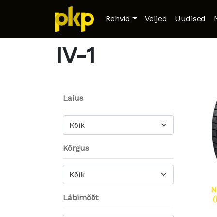
Home
/ Product Model / IV-1
Rehvid
Veljed
Uudised
IV-1
Laius
Kõik
Kõrgus
Kõik
N
Läbimõõt
(