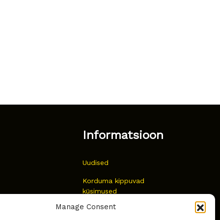
Informatsioon
Uudised
Korduma kippuvad
küsimused
Manage Consent
Kust osta?