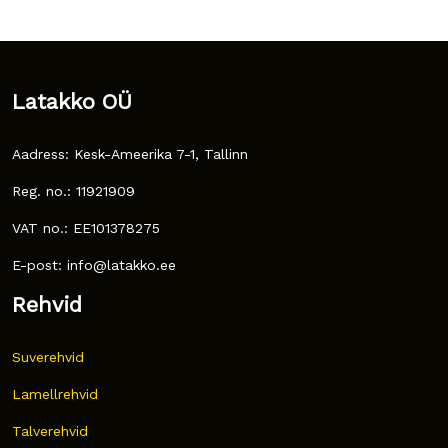
Latakko OÜ
Aadress: Kesk-Ameerika 7-1, Tallinn
Reg. no.: 11921909
VAT no.: EE101378275
E-post: info@latakko.ee
Rehvid
Suverehvid
Lamellrehvid
Talverehvid