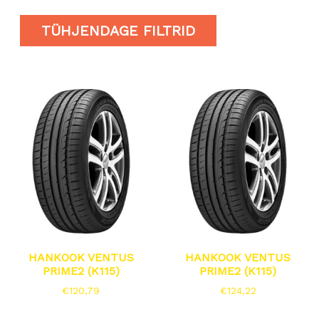
TÜHJENDAGE FILTRID
HANKOOK VENTUS
HANKOOK VENTUS
PRIME2 (K115)
PRIME2 (K115)
€
120,79
€
124,22