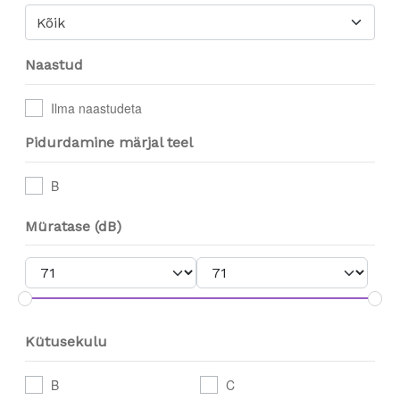
Kõik
Naastud
Ilma naastudeta
Pidurdamine märjal teel
B
Müratase (dB)
Kütusekulu
B
C