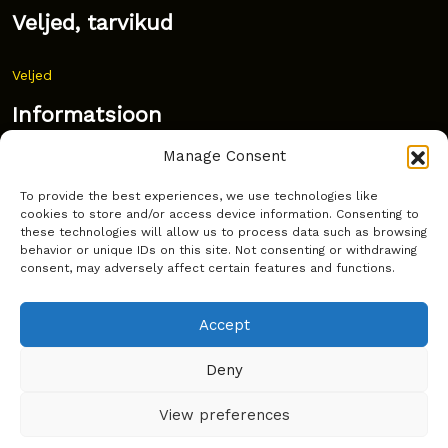
Veljed, tarvikud
Veljed
Informatsioon
Manage Consent
Uudised
To provide the best experiences, we use technologies like
Korduma kippuvad küsimused
cookies to store and/or access device information. Consenting to
these technologies will allow us to process data such as browsing
Kust osta?
behavior or unique IDs on this site. Not consenting or withdrawing
consent, may adversely affect certain features and functions.
Küpsiste poliitika
Accept
Deny
Copyright © Latakko 2024
View preferences