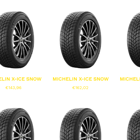
ELIN X-ICE SNOW
MICHELIN X-ICE SNOW
MICHEL
€
143,96
€
162,02