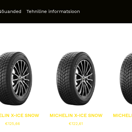
Nõuanded
Tehniline informatsioon
ELIN X-ICE SNOW
MICHELIN X-ICE SNOW
MICHEL
€
125,66
€
122,61