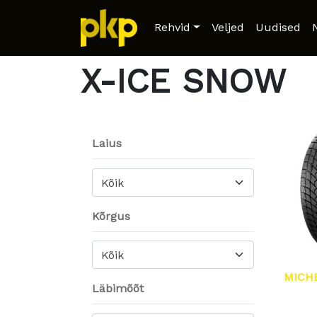
Home
/ Product Model / X-ICE SNOW
Rehvid
Veljed
Uudised
X-ICE SNOW
Laius
Kõik
Kõrgus
Kõik
MICH
Läbimõõt