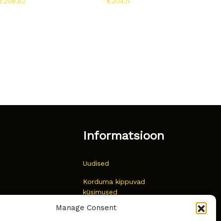
€
208,62
€
204,11
Informatsioon
Uudised
Korduma kippuvad
küsimused
Manage Consent
Kust osta?