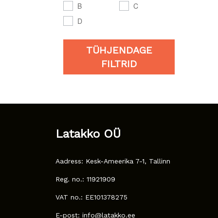
B
C
D
TÜHJENDAGE
FILTRID
Latakko OÜ
Aadress: Kesk-Ameerika 7-1, Tallinn
Reg. no.: 11921909
VAT no.: EE101378275
E-post: info@latakko.ee