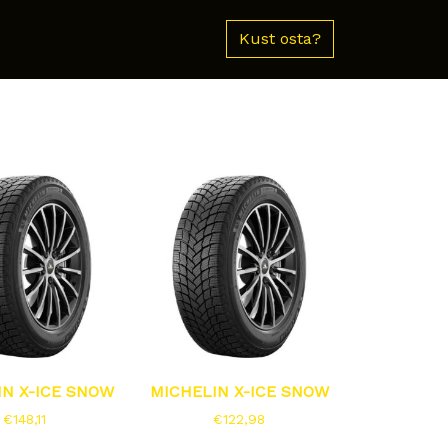
Kust osta?
IN X-ICE SNOW
MICHELIN X-ICE SNOW
€
148,11
€
122,98