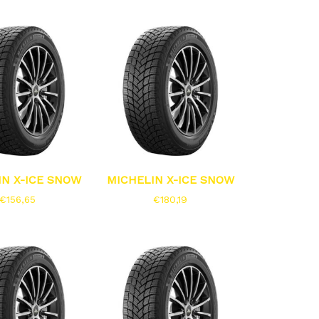
IN X-ICE SNOW
MICHELIN X-ICE SNOW
€
156,65
€
180,19