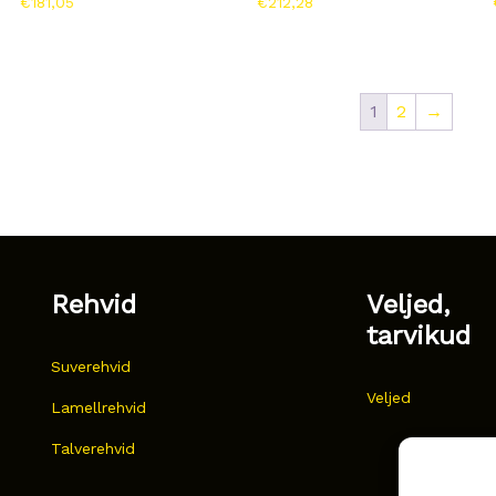
€
181,05
€
212,28
1
2
→
Rehvid
Veljed,
tarvikud
Suverehvid
Veljed
Lamellrehvid
Talverehvid