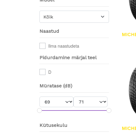
Kõik
Naastud
MICH
Ilma naastudeta
Pidurdamine märjal teel
D
Müratase (dB)
Kütusekulu
MICH