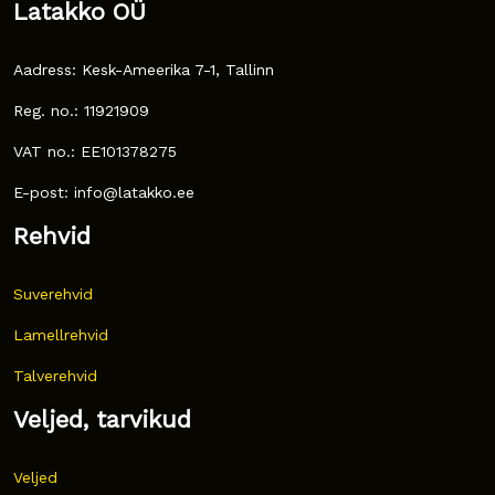
Latakko OÜ
Aadress: Kesk-Ameerika 7-1, Tallinn
Reg. no.: 11921909
VAT no.: EE101378275
E-post: info@latakko.ee
Rehvid
Suverehvid
Lamellrehvid
Talverehvid
Veljed, tarvikud
Veljed