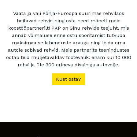
Vaata ja vali Põhja-Euroopa suurimas rehvilaos
hoitavad rehvid ning osta need mõnelt meie
koostööpartnerilt! PKP on Sinu rehvide teejuht, mis
annab võimaluse enne ostu sooritamist tutvuda
maksimaalse lahenduste arvuga ning leida oma
autole sobivad rehvid. Meie partnerite teenindustes
ootab teid muljetavaldav tootevalik: enam kui 10 000
rehvi ja üle 300 erineva disainiga autovelje.
Kust osta?