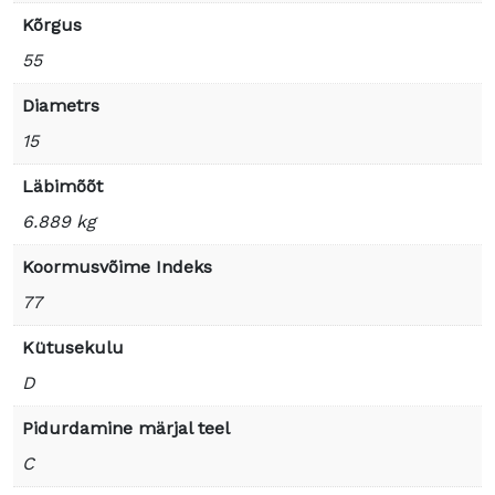
Kõrgus
55
Diametrs
15
Läbimõõt
6.889 kg
Koormusvõime Indeks
77
Kütusekulu
D
Pidurdamine märjal teel
C