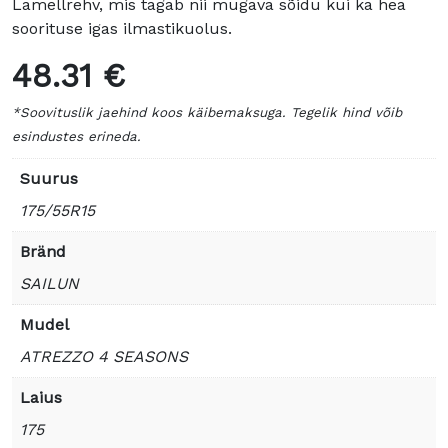
Lamellrehv, mis tagab nii mugava sõidu kui ka hea
soorituse igas ilmastikuolus.
48.31 €
*Soovituslik jaehind koos käibemaksuga. Tegelik hind võib
esindustes erineda.
Suurus
175/55R15
Bränd
SAILUN
Mudel
ATREZZO 4 SEASONS
Laius
175