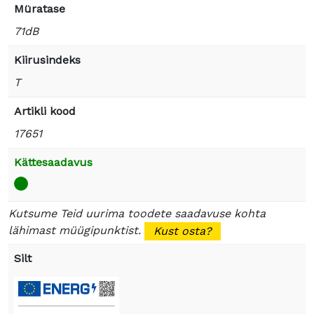
Müratase
71dB
Kiirusindeks
T
Artikli kood
17651
Kättesaadavus
Kutsume Teid uurima toodete saadavuse kohta
lähimast müügipunktist.
Kust osta?
Silt