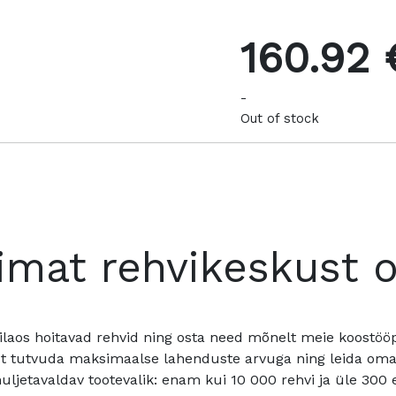
160.92 
-
Out of stock
imat rehvikeskust 
ilaos hoitavad rehvid ning osta need mõnelt meie koostööpa
t tutvuda maksimaalse lahenduste arvuga ning leida oma a
ljetavaldav tootevalik: enam kui 10 000 rehvi ja üle 300 e