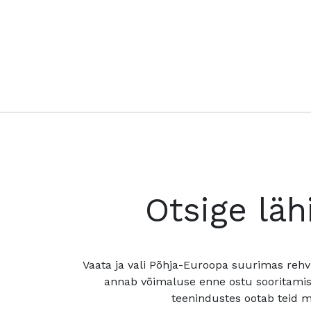
Otsige läh
Vaata ja vali Põhja-Euroopa suurimas rehv
annab võimaluse enne ostu sooritamis
teenindustes ootab teid mu