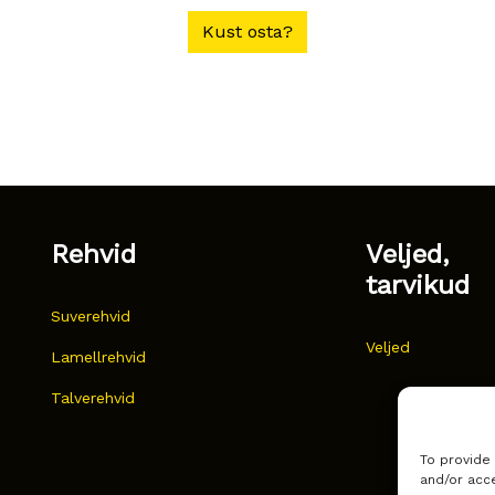
Kust osta?
Rehvid
Veljed,
tarvikud
Suverehvid
Veljed
Lamellrehvid
Talverehvid
To provide
and/or acce