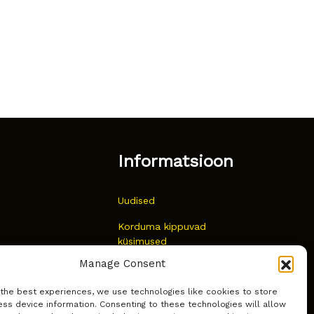
Informatsioon
Uudised
Korduma kippuvad
küsimused
Manage Consent
Kust osta?
 the best experiences, we use technologies like cookies to store
Küpsiste poliitika
ss device information. Consenting to these technologies will allow