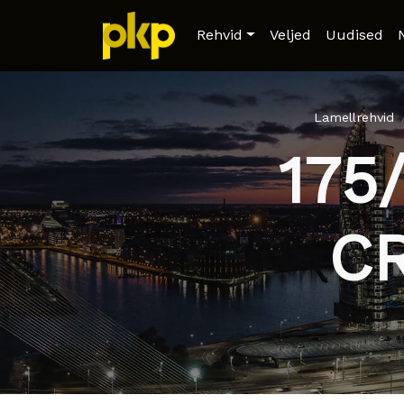
Rehvid
Veljed
Uudised
Lamellrehvid
175
C