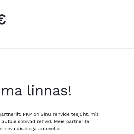
€
oma linnas!
rtnerilt! PKP on Sinu rehvide teejuht, mis
utole sobivad rehvid. Meie partnerite
rineva disainiga autovelje.