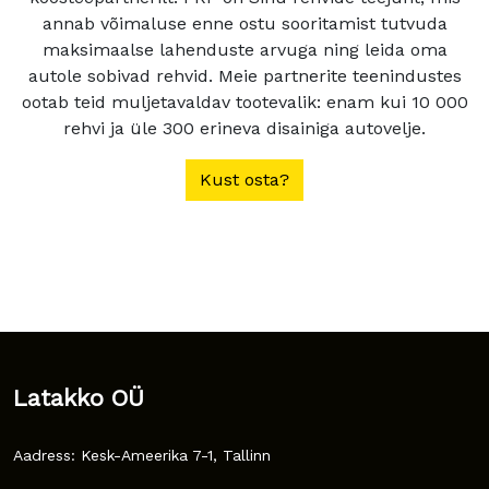
annab võimaluse enne ostu sooritamist tutvuda
maksimaalse lahenduste arvuga ning leida oma
autole sobivad rehvid. Meie partnerite teenindustes
ootab teid muljetavaldav tootevalik: enam kui 10 000
rehvi ja üle 300 erineva disainiga autovelje.
Kust osta?
Latakko OÜ
Aadress: Kesk-Ameerika 7-1, Tallinn