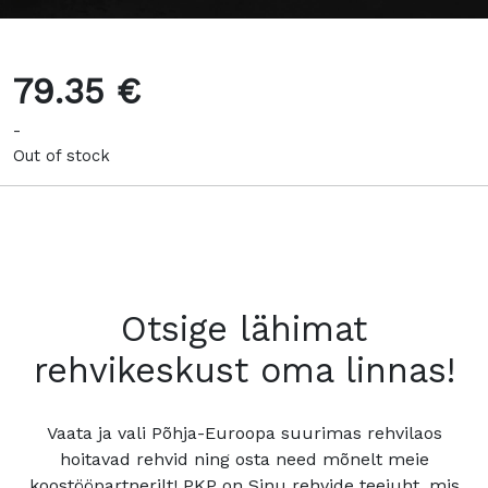
79.35 €
-
Out of stock
Otsige lähimat
rehvikeskust oma linnas!
Vaata ja vali Põhja-Euroopa suurimas rehvilaos
hoitavad rehvid ning osta need mõnelt meie
koostööpartnerilt! PKP on Sinu rehvide teejuht, mis