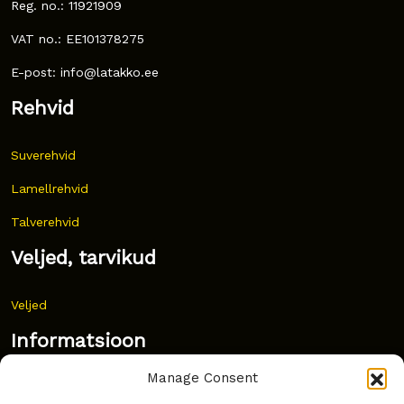
Reg. no.: 11921909
VAT no.: EE101378275
E-post: info@latakko.ee
Rehvid
Suverehvid
Lamellrehvid
Talverehvid
Veljed, tarvikud
Veljed
Informatsioon
Manage Consent
Uudised