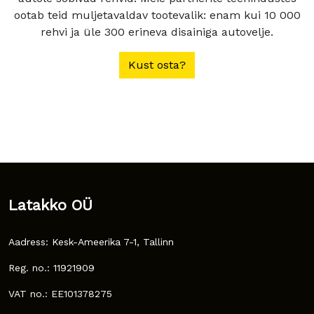
ootab teid muljetavaldav tootevalik: enam kui 10 000
rehvi ja üle 300 erineva disainiga autovelje.
Kust osta?
Latakko OÜ
Aadress: Kesk-Ameerika 7-1, Tallinn
Reg. no.: 11921909
VAT no.: EE101378275