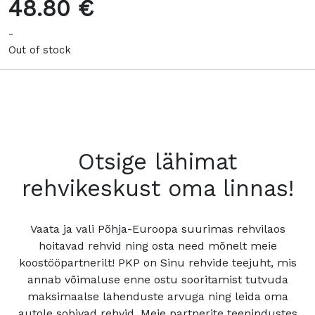
48.80 €
-
Out of stock
Otsige lähimat
rehvikeskust oma linnas!
Vaata ja vali Põhja-Euroopa suurimas rehvilaos
hoitavad rehvid ning osta need mõnelt meie
koostööpartnerilt! PKP on Sinu rehvide teejuht, mis
annab võimaluse enne ostu sooritamist tutvuda
maksimaalse lahenduste arvuga ning leida oma
autole sobivad rehvid. Meie partnerite teenindustes