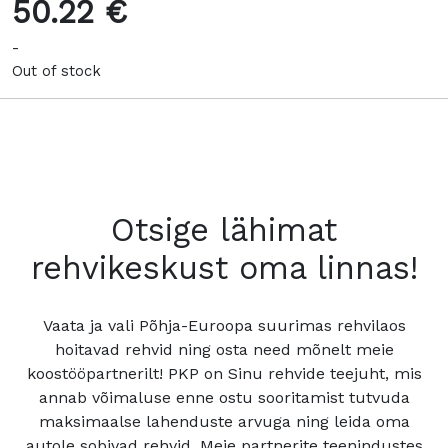
50.22 €
-
Out of stock
Otsige lähimat
rehvikeskust oma linnas!
Vaata ja vali Põhja-Euroopa suurimas rehvilaos
hoitavad rehvid ning osta need mõnelt meie
koostööpartnerilt! PKP on Sinu rehvide teejuht, mis
annab võimaluse enne ostu sooritamist tutvuda
maksimaalse lahenduste arvuga ning leida oma
autole sobivad rehvid. Meie partnerite teenindustes