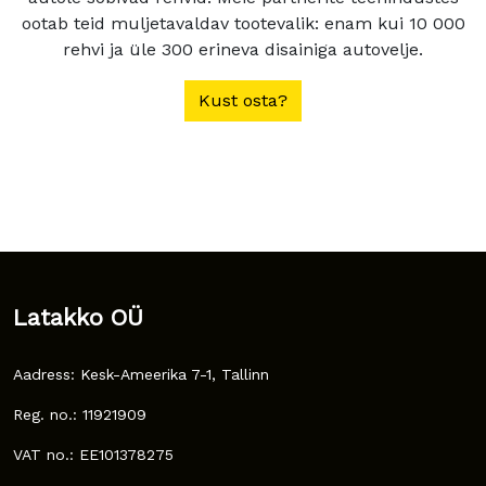
ootab teid muljetavaldav tootevalik: enam kui 10 000
rehvi ja üle 300 erineva disainiga autovelje.
Kust osta?
Latakko OÜ
Aadress: Kesk-Ameerika 7-1, Tallinn
Reg. no.: 11921909
VAT no.: EE101378275