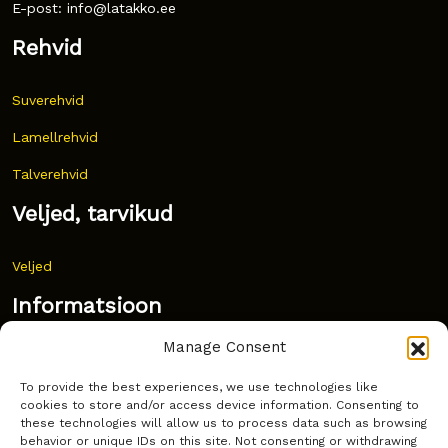
E-post: info@latakko.ee
Rehvid
Suverehvid
Lamellrehvid
Talverehvid
Veljed, tarvikud
Veljed
Informatsioon
Manage Consent
Uudised
To provide the best experiences, we use technologies like
Korduma kippuvad küsimused
cookies to store and/or access device information. Consenting to
these technologies will allow us to process data such as browsing
Kust osta?
behavior or unique IDs on this site. Not consenting or withdrawing