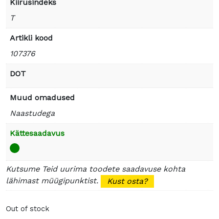
Kiirusindeks
T
Artikli kood
107376
DOT
Muud omadused
Naastudega
Kättesaadavus
Kutsume Teid uurima toodete saadavuse kohta
lähimast müügipunktist.
Kust osta?
Out of stock