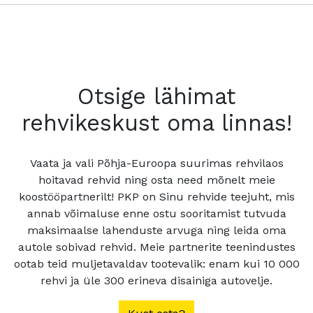
Otsige lähimat
rehvikeskust oma linnas!
Vaata ja vali Põhja-Euroopa suurimas rehvilaos
hoitavad rehvid ning osta need mõnelt meie
koostööpartnerilt! PKP on Sinu rehvide teejuht, mis
annab võimaluse enne ostu sooritamist tutvuda
maksimaalse lahenduste arvuga ning leida oma
autole sobivad rehvid. Meie partnerite teenindustes
ootab teid muljetavaldav tootevalik: enam kui 10 000
rehvi ja üle 300 erineva disainiga autovelje.