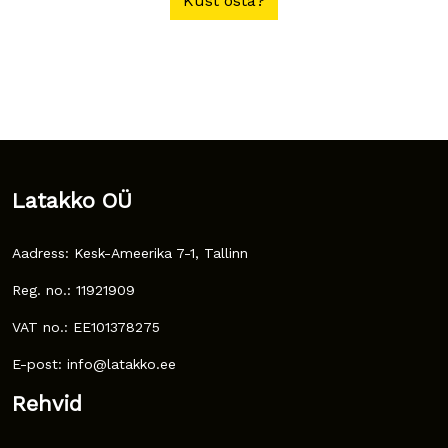
Kust osta?
Latakko OÜ
Aadress: Kesk-Ameerika 7-1, Tallinn
Reg. no.: 11921909
VAT no.: EE101378275
E-post: info@latakko.ee
Rehvid