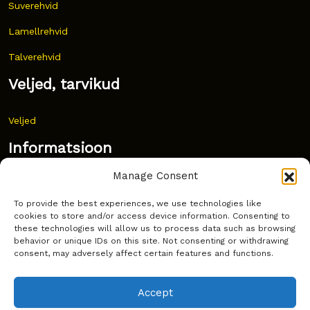
Suverehvid
Lamellrehvid
Talverehvid
Veljed, tarvikud
Veljed
Informatsioon
Manage Consent
Uudised
To provide the best experiences, we use technologies like
Korduma kippuvad küsimused
cookies to store and/or access device information. Consenting to
these technologies will allow us to process data such as browsing
Kust osta?
behavior or unique IDs on this site. Not consenting or withdrawing
consent, may adversely affect certain features and functions.
Küpsiste poliitika
Accept