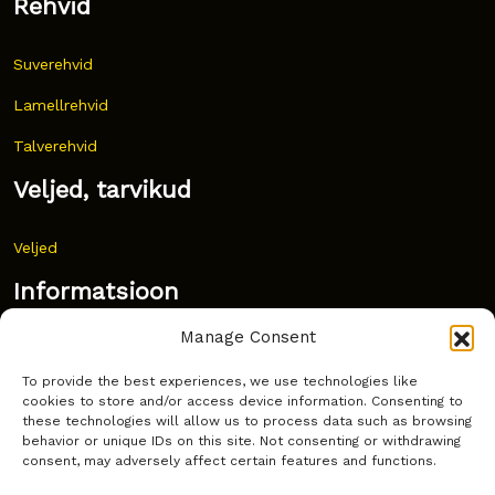
Rehvid
Suverehvid
Lamellrehvid
Talverehvid
Veljed, tarvikud
Veljed
Informatsioon
Manage Consent
Uudised
To provide the best experiences, we use technologies like
Korduma kippuvad küsimused
cookies to store and/or access device information. Consenting to
these technologies will allow us to process data such as browsing
Kust osta?
behavior or unique IDs on this site. Not consenting or withdrawing
consent, may adversely affect certain features and functions.
Küpsiste poliitika