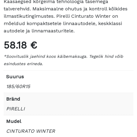
Kaasaegsed kõrgeima tehnoloogia tasemega
talverehvid. Maksimaalne ohutus ja kontroll kõikides
ilmastikutingimustes. Pirelli Cinturato Winter on
mõeldud kompaktsetele linnaautodele, keskklassi
autodele ja linnamaasturitele.
58.18 €
*Soovituslik jaehind koos käibemaksuga. Tegelik hind võib
esindustes erineda.
Suurus
185/60R15
Bränd
PIRELLI
Mudel
CINTURATO WINTER