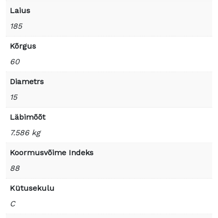
Laius
185
Kõrgus
60
Diametrs
15
Läbimõõt
7.586 kg
Koormusvõime Indeks
88
Kütusekulu
C