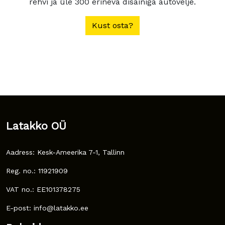
rehvi ja üle 300 erineva disainiga autovelje.
Kust osta?
Latakko OÜ
Aadress: Kesk-Ameerika 7-1, Tallinn
Reg. no.: 11921909
VAT no.: EE101378275
E-post: info@latakko.ee