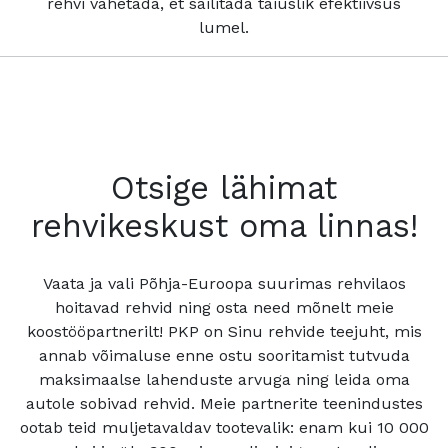
rehvi vahetada, et säilitada täiuslik efektiivsus
lumel.
Otsige lähimat
rehvikeskust oma linnas!
Vaata ja vali Põhja-Euroopa suurimas rehvilaos
hoitavad rehvid ning osta need mõnelt meie
koostööpartnerilt! PKP on Sinu rehvide teejuht, mis
annab võimaluse enne ostu sooritamist tutvuda
maksimaalse lahenduste arvuga ning leida oma
autole sobivad rehvid. Meie partnerite teenindustes
ootab teid muljetavaldav tootevalik: enam kui 10 000