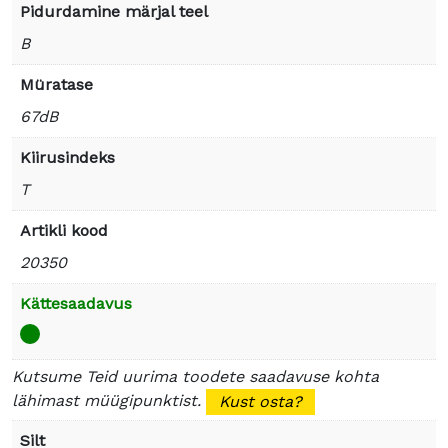
Pidurdamine märjal teel
B
Müratase
67dB
Kiirusindeks
T
Artikli kood
20350
Kättesaadavus
Kutsume Teid uurima toodete saadavuse kohta
lähimast müügipunktist.
Kust osta?
Silt