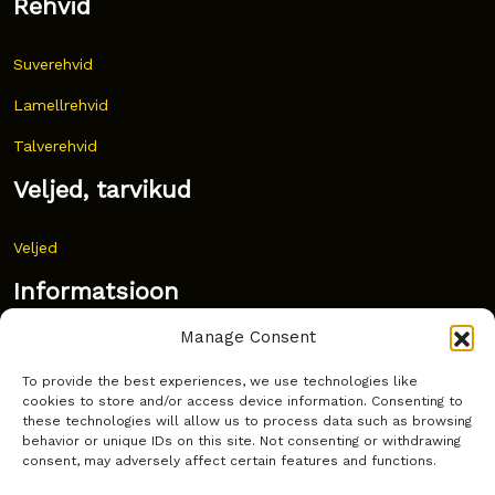
Rehvid
Suverehvid
Lamellrehvid
Talverehvid
Veljed, tarvikud
Veljed
Informatsioon
Manage Consent
Uudised
To provide the best experiences, we use technologies like
Korduma kippuvad küsimused
cookies to store and/or access device information. Consenting to
these technologies will allow us to process data such as browsing
Kust osta?
behavior or unique IDs on this site. Not consenting or withdrawing
consent, may adversely affect certain features and functions.
Küpsiste poliitika