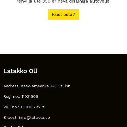
rehvi ja üle 300 erineva disainiga autovelje.
Kust osta?
Latakko OÜ
Aadress: Kesk-Ameerika 7-1, Tallinn
Reg. no.: 11921909
VAT no.: EE101378275
E-post: info@latakko.ee