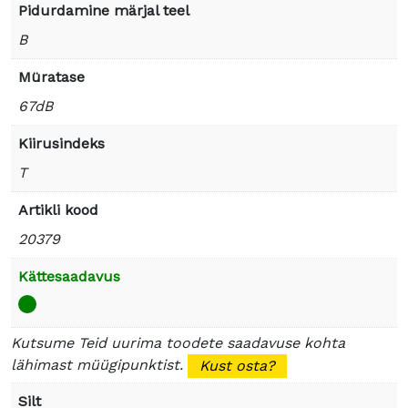
Pidurdamine märjal teel
B
Müratase
67dB
Kiirusindeks
T
Artikli kood
20379
Kättesaadavus
Kutsume Teid uurima toodete saadavuse kohta
lähimast müügipunktist.
Kust osta?
Silt