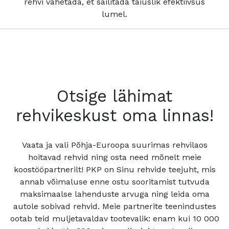
rehvi vahetada, et säilitada täiuslik efektiivsus
lumel.
Otsige lähimat
rehvikeskust oma linnas!
Vaata ja vali Põhja-Euroopa suurimas rehvilaos
hoitavad rehvid ning osta need mõnelt meie
koostööpartnerilt! PKP on Sinu rehvide teejuht, mis
annab võimaluse enne ostu sooritamist tutvuda
maksimaalse lahenduste arvuga ning leida oma
autole sobivad rehvid. Meie partnerite teenindustes
ootab teid muljetavaldav tootevalik: enam kui 10 000