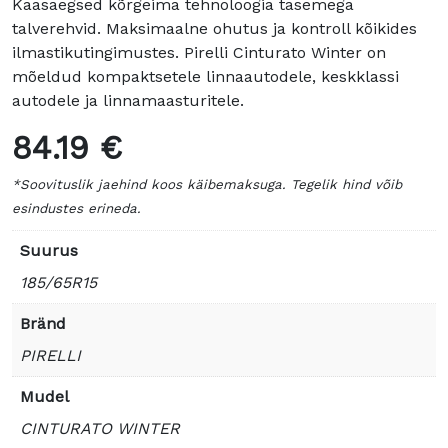
Kaasaegsed kõrgeima tehnoloogia tasemega
talverehvid. Maksimaalne ohutus ja kontroll kõikides
ilmastikutingimustes. Pirelli Cinturato Winter on
mõeldud kompaktsetele linnaautodele, keskklassi
autodele ja linnamaasturitele.
84.19 €
*Soovituslik jaehind koos käibemaksuga. Tegelik hind võib
esindustes erineda.
Suurus
185/65R15
Bränd
PIRELLI
Mudel
CINTURATO WINTER