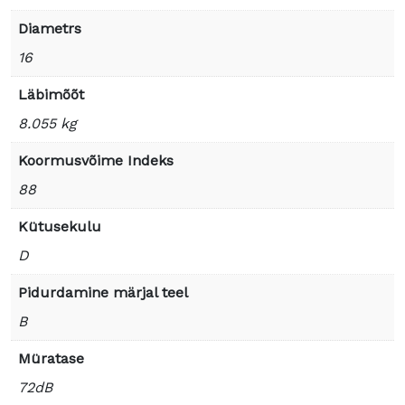
Diametrs
16
Läbimõõt
8.055 kg
Koormusvõime Indeks
88
Kütusekulu
D
Pidurdamine märjal teel
B
Müratase
72dB