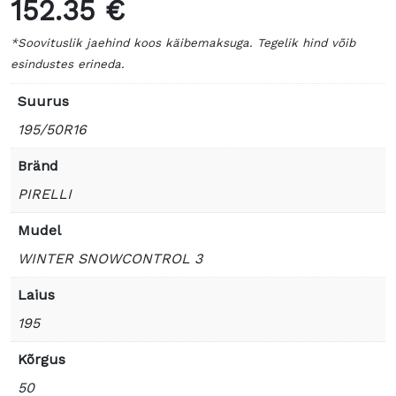
152.35 €
*Soovituslik jaehind koos käibemaksuga. Tegelik hind võib
esindustes erineda.
Suurus
195/50R16
Bränd
PIRELLI
Mudel
WINTER SNOWCONTROL 3
Laius
195
Kõrgus
50