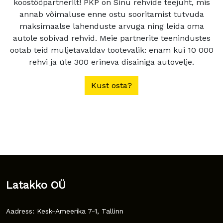
koostööpartnerilt! PKP on Sinu rehvide teejuht, mis
annab võimaluse enne ostu sooritamist tutvuda
maksimaalse lahenduste arvuga ning leida oma
autole sobivad rehvid. Meie partnerite teenindustes
ootab teid muljetavaldav tootevalik: enam kui 10 000
rehvi ja üle 300 erineva disainiga autovelje.
Kust osta?
Latakko OÜ
Aadress: Kesk-Ameerika 7-1, Tallinn