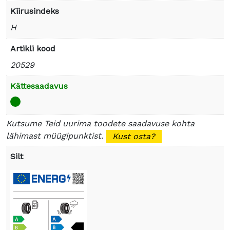
Kiirusindeks
H
Artikli kood
20529
Kättesaadavus
Kutsume Teid uurima toodete saadavuse kohta
lähimast müügipunktist.
Kust osta?
Silt