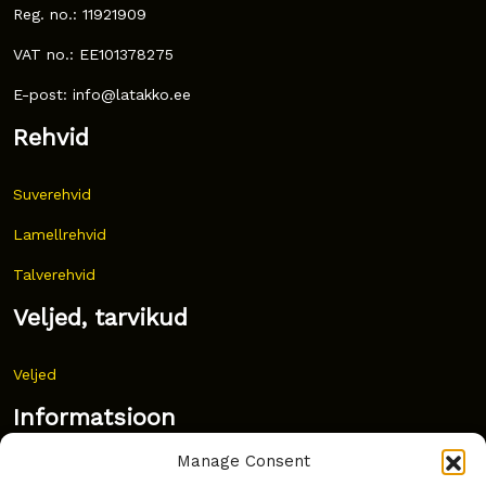
Reg. no.: 11921909
VAT no.: EE101378275
E-post: info@latakko.ee
Rehvid
Suverehvid
Lamellrehvid
Talverehvid
Veljed, tarvikud
Veljed
Informatsioon
Manage Consent
Uudised