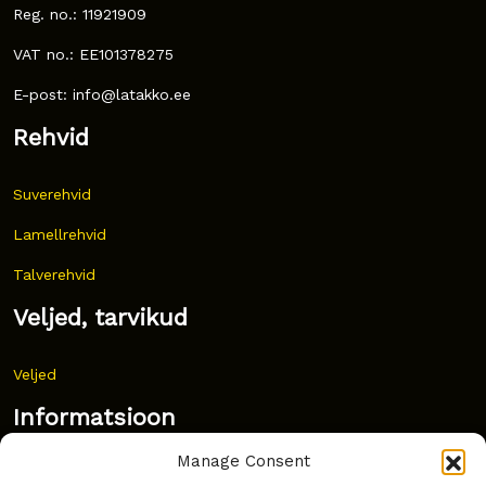
Reg. no.: 11921909
VAT no.: EE101378275
E-post: info@latakko.ee
Rehvid
Suverehvid
Lamellrehvid
Talverehvid
Veljed, tarvikud
Veljed
Informatsioon
Manage Consent
Uudised