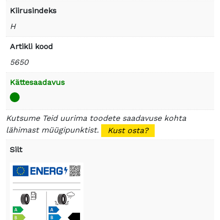
Kiirusindeks
H
Artikli kood
5650
Kättesaadavus
Kutsume Teid uurima toodete saadavuse kohta
lähimast müügipunktist.
Kust osta?
Silt