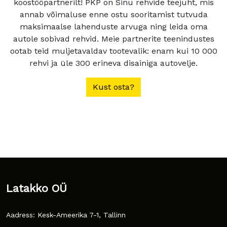
koostööpartnerilt! PKP on Sinu rehvide teejuht, mis
annab võimaluse enne ostu sooritamist tutvuda
maksimaalse lahenduste arvuga ning leida oma
autole sobivad rehvid. Meie partnerite teenindustes
ootab teid muljetavaldav tootevalik: enam kui 10 000
rehvi ja üle 300 erineva disainiga autovelje.
Kust osta?
Latakko OÜ
Aadress: Kesk-Ameerika 7-1, Tallinn