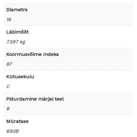
Diametrs
16
Läbimõõt
7.597 kg
Koormusvõime Indeks
87
Kütusekulu
C
Pidurdamine märjal teel
B
Müratase
69dB