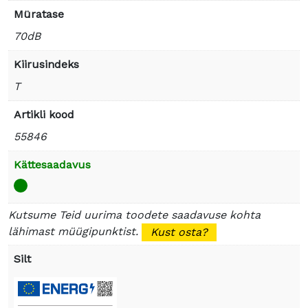
Müratase
70dB
Kiirusindeks
T
Artikli kood
55846
Kättesaadavus
Kutsume Teid uurima toodete saadavuse kohta
lähimast müügipunktist.
Kust osta?
Silt