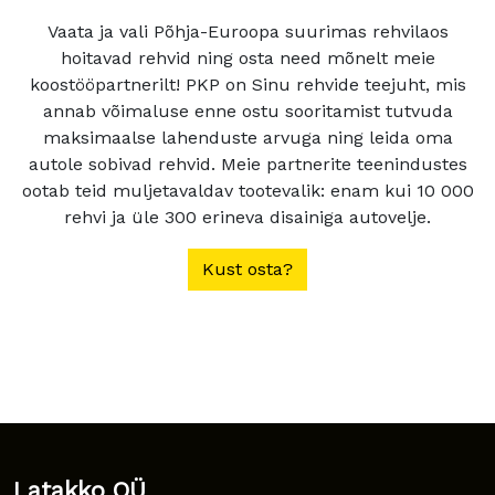
Vaata ja vali Põhja-Euroopa suurimas rehvilaos
hoitavad rehvid ning osta need mõnelt meie
koostööpartnerilt! PKP on Sinu rehvide teejuht, mis
annab võimaluse enne ostu sooritamist tutvuda
maksimaalse lahenduste arvuga ning leida oma
autole sobivad rehvid. Meie partnerite teenindustes
ootab teid muljetavaldav tootevalik: enam kui 10 000
rehvi ja üle 300 erineva disainiga autovelje.
Kust osta?
Latakko OÜ