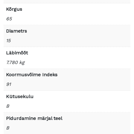
Kõrgus
65
Diametrs
15
Läbimõõt
7.780 kg
Koormusvõime Indeks
91
Kütusekulu
B
Pidurdamine märjal teel
B