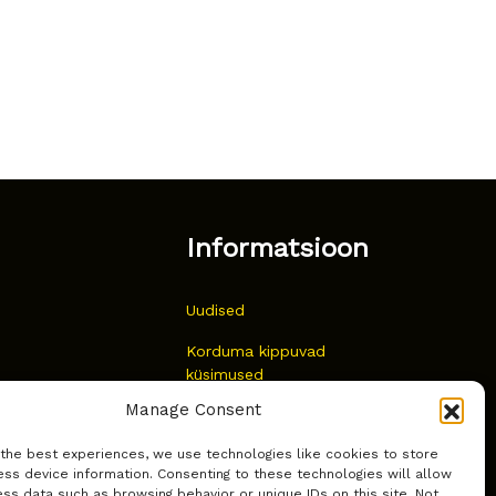
Informatsioon
Uudised
Korduma kippuvad
küsimused
Manage Consent
Kust osta?
 the best experiences, we use technologies like cookies to store
Küpsiste poliitika
ss device information. Consenting to these technologies will allow
ss data such as browsing behavior or unique IDs on this site. Not