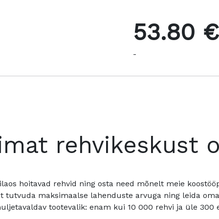
53.80 €
-
imat rehvikeskust 
ilaos hoitavad rehvid ning osta need mõnelt meie koostööpa
t tutvuda maksimaalse lahenduste arvuga ning leida oma a
ljetavaldav tootevalik: enam kui 10 000 rehvi ja üle 300 e