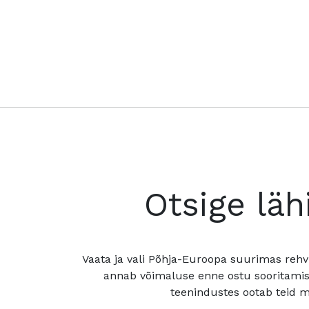
Otsige läh
Vaata ja vali Põhja-Euroopa suurimas rehv
annab võimaluse enne ostu sooritamis
teenindustes ootab teid mu