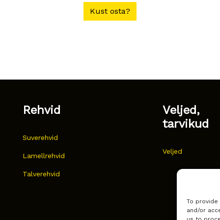
Kust osta?
Rehvid
Veljed,
tarvikud
Suverehvid
Veljed
Lamellrehvid
Talverehvid
To provide
and/or acce
us to proce