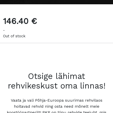
146.40 €
-
Out of stock
Otsige lähimat
rehvikeskust oma linnas!
Vaata ja vali Põhja-Euroopa suurimas rehvilaos
hoitavad rehvid ning osta need mõnelt meie
koostööpartnerilt! PKP on Sinu rehvide teejuht, mis