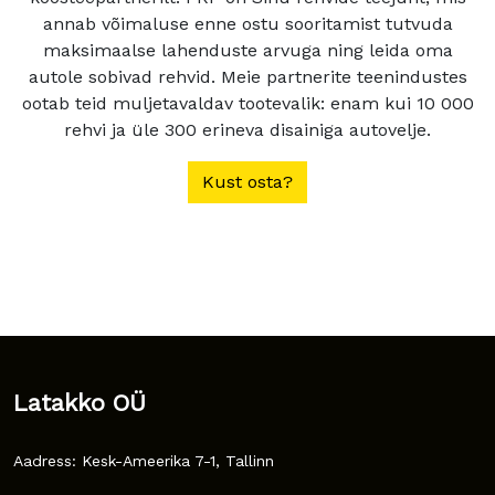
annab võimaluse enne ostu sooritamist tutvuda
maksimaalse lahenduste arvuga ning leida oma
autole sobivad rehvid. Meie partnerite teenindustes
ootab teid muljetavaldav tootevalik: enam kui 10 000
rehvi ja üle 300 erineva disainiga autovelje.
Kust osta?
Latakko OÜ
Aadress: Kesk-Ameerika 7-1, Tallinn