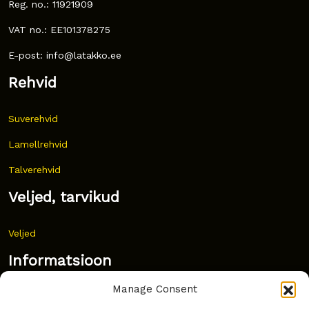
Reg. no.: 11921909
VAT no.: EE101378275
E-post: info@latakko.ee
Rehvid
Suverehvid
Lamellrehvid
Talverehvid
Veljed, tarvikud
Veljed
Informatsioon
Manage Consent
Uudised