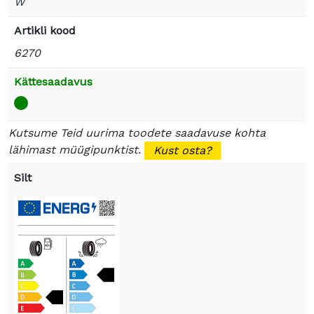
W
Artikli kood
6270
Kättesaadavus
Kutsume Teid uurima toodete saadavuse kohta
lähimast müügipunktist.
Kust osta?
Silt