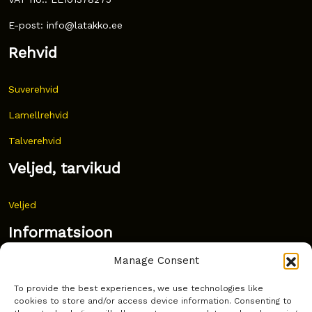
E-post: info@latakko.ee
Rehvid
Suverehvid
Lamellrehvid
Talverehvid
Veljed, tarvikud
Veljed
Informatsioon
Manage Consent
Uudised
To provide the best experiences, we use technologies like
Korduma kippuvad küsimused
cookies to store and/or access device information. Consenting to