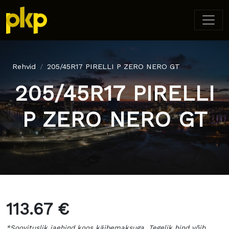
Rehvid
205/45R17 PIRELLI P ZERO NERO GT
205/45R17 PIRELLI
P ZERO NERO GT
113.67 €
*Soovituslik jaehind koos käibemaksuga. Tegelik hind võib