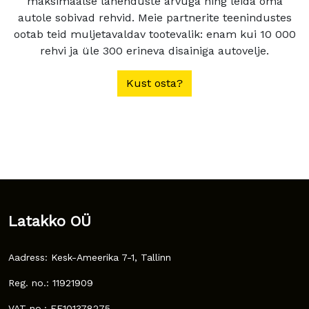
maksimaalse lahenduste arvuga ning leida oma
autole sobivad rehvid. Meie partnerite teenindustes
ootab teid muljetavaldav tootevalik: enam kui 10 000
rehvi ja üle 300 erineva disainiga autovelje.
Kust osta?
Latakko OÜ
Aadress: Kesk-Ameerika 7-1, Tallinn
Reg. no.: 11921909
VAT no.: EE101378275