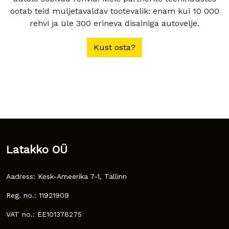
ootab teid muljetavaldav tootevalik: enam kui 10 000
rehvi ja üle 300 erineva disainiga autovelje.
Kust osta?
Latakko OÜ
Aadress: Kesk-Ameerika 7-1, Tallinn
Reg. no.: 11921909
VAT no.: EE101378275