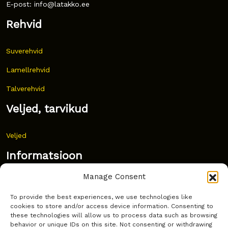
E-post: info@latakko.ee
Rehvid
Suverehvid
Lamellrehvid
Talverehvid
Veljed, tarvikud
Veljed
Informatsioon
Manage Consent
Uudised
To provide the best experiences, we use technologies like
Korduma kippuvad küsimused
cookies to store and/or access device information. Consenting to
these technologies will allow us to process data such as browsing
Kust osta?
behavior or unique IDs on this site. Not consenting or withdrawing