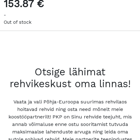
153.87 €
-
Out of stock
Otsige lähimat
rehvikeskust oma linnas!
Vaata ja vali Põhja-Euroopa suurimas rehvilaos
hoitavad rehvid ning osta need mõnelt meie
koostööpartnerilt! PKP on Sinu rehvide teejuht, mis
annab võimaluse enne ostu sooritamist tutvuda
maksimaalse lahenduste arvuga ning leida oma
autole sobivad rehvid. Meie partnerite teenindustes