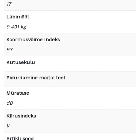
17
Läbimõõt
9.491 kg
Koormusvõime Indeks
93
Kütusekulu
Pidurdamine märjal teel
Müratase
dB
Kiirusindeks
V
Artikli kood