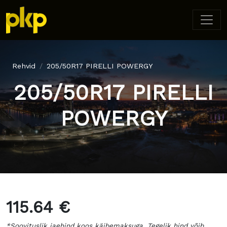
Rehvid
205/50R17 PIRELLI POWERGY
205/50R17 PIRELLI
POWERGY
115.64 €
*Soovituslik jaehind koos käibemaksuga. Tegelik hind võib