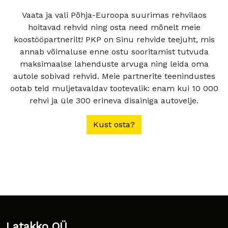
Vaata ja vali Põhja-Euroopa suurimas rehvilaos
hoitavad rehvid ning osta need mõnelt meie
koostööpartnerilt! PKP on Sinu rehvide teejuht, mis
annab võimaluse enne ostu sooritamist tutvuda
maksimaalse lahenduste arvuga ning leida oma
autole sobivad rehvid. Meie partnerite teenindustes
ootab teid muljetavaldav tootevalik: enam kui 10 000
rehvi ja üle 300 erineva disainiga autovelje.
Kust osta?
Latakko OÜ