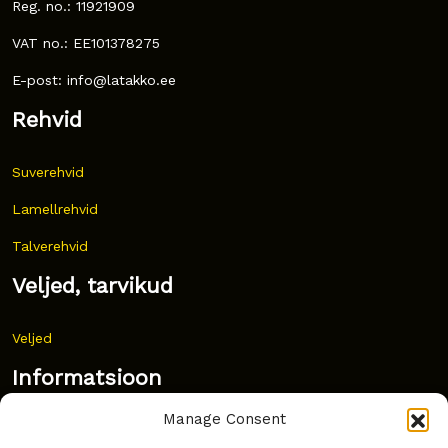
Reg. no.: 11921909
VAT no.: EE101378275
E-post: info@latakko.ee
Rehvid
Suverehvid
Lamellrehvid
Talverehvid
Veljed, tarvikud
Veljed
Informatsioon
Manage Consent
Uudised