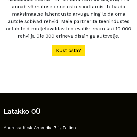
annab võimaluse enne ostu sooritamist tutvuda
maksimaalse lahenduste arvuga ning leida oma
autole sobivad rehvid. Meie partnerite teenindustes
ootab teid muljetavaldav tootevalik: enam kui 10 000
rehvi ja üle 300 erineva disainiga autovelje.
Kust osta?
Latakko OÜ
Aadress: Kesk-Ameerika 7-1, Tallinn