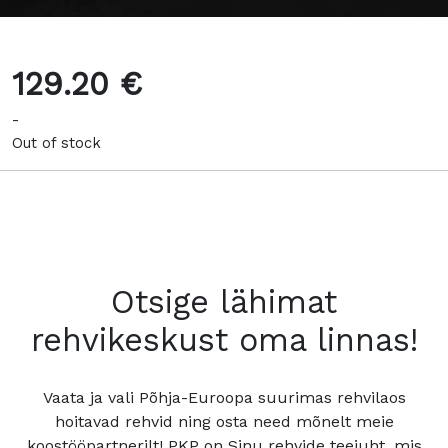
129.20 €
-
Out of stock
Otsige lähimat
rehvikeskust oma linnas!
Vaata ja vali Põhja-Euroopa suurimas rehvilaos
hoitavad rehvid ning osta need mõnelt meie
koostööpartnerilt! PKP on Sinu rehvide teejuht, mis