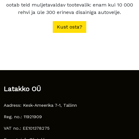
ootab teid muljetavaldav tootevalik: enam kui 10 000
rehvi ja üle 300 erineva disainiga autovelje.
Kust osta?
Latakko OÜ
Aadress: Kesk-Ameerika 7-1, Tallinn
Reg. no.: 11921909
VAT no.: EE101378275