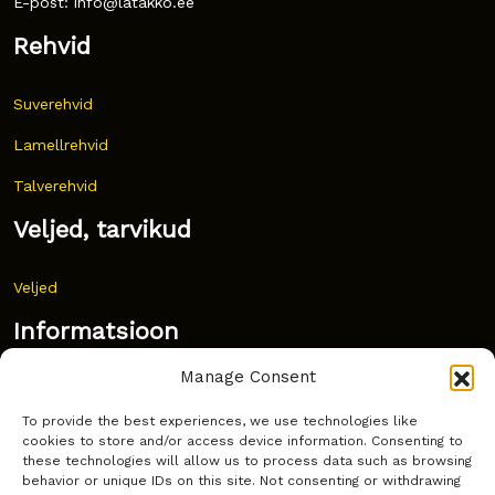
E-post: info@latakko.ee
Rehvid
Suverehvid
Lamellrehvid
Talverehvid
Veljed, tarvikud
Veljed
Informatsioon
Manage Consent
Uudised
To provide the best experiences, we use technologies like
Korduma kippuvad küsimused
cookies to store and/or access device information. Consenting to
these technologies will allow us to process data such as browsing
Kust osta?
behavior or unique IDs on this site. Not consenting or withdrawing