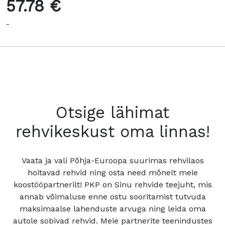
57.78 €
-
Otsige lähimat
rehvikeskust oma linnas!
Vaata ja vali Põhja-Euroopa suurimas rehvilaos
hoitavad rehvid ning osta need mõnelt meie
koostööpartnerilt! PKP on Sinu rehvide teejuht, mis
annab võimaluse enne ostu sooritamist tutvuda
maksimaalse lahenduste arvuga ning leida oma
autole sobivad rehvid. Meie partnerite teenindustes