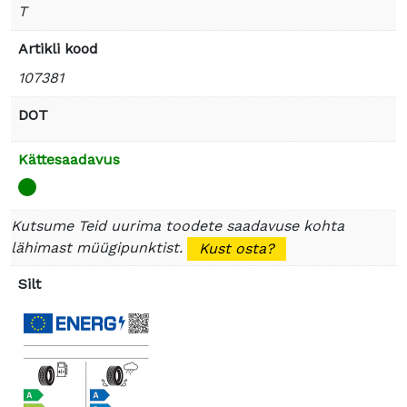
T
Artikli kood
107381
DOT
Kättesaadavus
Kutsume Teid uurima toodete saadavuse kohta
lähimast müügipunktist.
Kust osta?
Silt