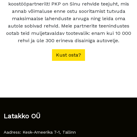
koostööpartnerilt! PKP on Sinu rehvide teejuht, mis
annab võimaluse enne ostu sooritamist tutvuda
maksimaalse lahenduste arvuga ning leida oma
autole sobivad rehvid. Meie partnerite teenindustes
ootab teid muljetavaldav tootevalik: enam kui 10 000
rehvi ja üle 300 erineva disainiga autovelje.
Kust osta?
Latakko OÜ
Aadress: Kesk-Ameerika 7-1, Tallinn