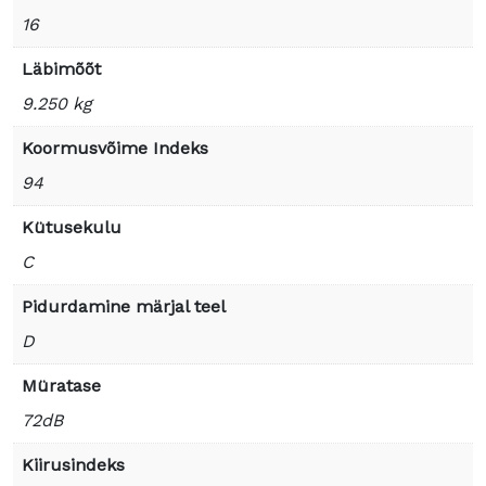
16
Läbimõõt
9.250 kg
Koormusvõime Indeks
94
Kütusekulu
C
Pidurdamine märjal teel
D
Müratase
72dB
Kiirusindeks