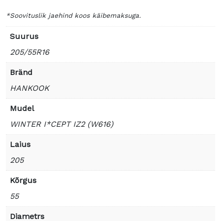
*Soovituslik jaehind koos käibemaksuga.
Suurus
205/55R16
Bränd
HANKOOK
Mudel
WINTER I*CEPT IZ2 (W616)
Laius
205
Kõrgus
55
Diametrs