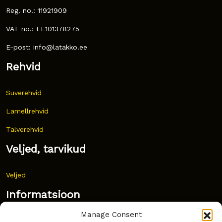
Reg. no.: 11921909
VAT no.: EE101378275
E-post: info@latakko.ee
Rehvid
Suverehvid
Lamellrehvid
Talverehvid
Veljed, tarvikud
Veljed
Informatsioon
Manage Consent
Uudised