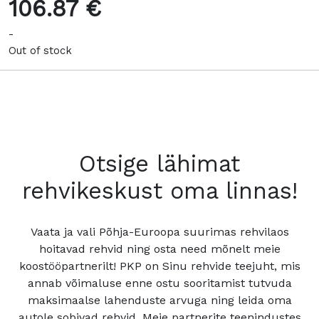
106.87 €
-
Out of stock
Otsige lähimat
rehvikeskust oma linnas!
Vaata ja vali Põhja-Euroopa suurimas rehvilaos
hoitavad rehvid ning osta need mõnelt meie
koostööpartnerilt! PKP on Sinu rehvide teejuht, mis
annab võimaluse enne ostu sooritamist tutvuda
maksimaalse lahenduste arvuga ning leida oma
autole sobivad rehvid. Meie partnerite teenindustes