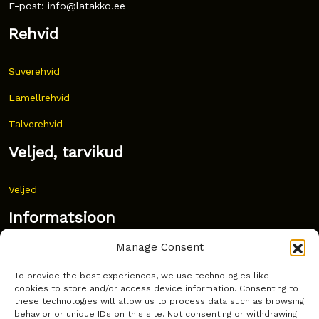
E-post: info@latakko.ee
Rehvid
Suverehvid
Lamellrehvid
Talverehvid
Veljed, tarvikud
Veljed
Informatsioon
Manage Consent
Uudised
To provide the best experiences, we use technologies like
Korduma kippuvad küsimused
cookies to store and/or access device information. Consenting to
these technologies will allow us to process data such as browsing
Kust osta?
behavior or unique IDs on this site. Not consenting or withdrawing