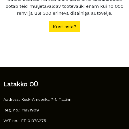
ootab teid muljetavaldav tootevalik: enam kui 10 000
rehvi ja üle 300 erineva disainiga autovelje.
Kust osta?
Latakko OÜ
Aadress: Kesk-Ameerika 7-1, Tallinn
Reg. no.: 11921909
VAT no.: EE101378275