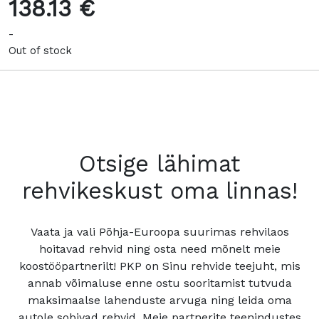
138.13 €
-
Out of stock
Otsige lähimat
rehvikeskust oma linnas!
Vaata ja vali Põhja-Euroopa suurimas rehvilaos
hoitavad rehvid ning osta need mõnelt meie
koostööpartnerilt! PKP on Sinu rehvide teejuht, mis
annab võimaluse enne ostu sooritamist tutvuda
maksimaalse lahenduste arvuga ning leida oma
autole sobivad rehvid. Meie partnerite teenindustes