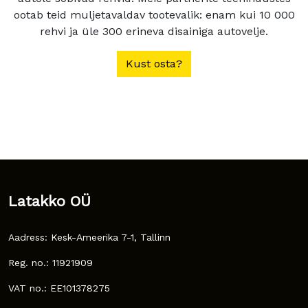
ootab teid muljetavaldav tootevalik: enam kui 10 000
rehvi ja üle 300 erineva disainiga autovelje.
Kust osta?
Latakko OÜ
Aadress: Kesk-Ameerika 7-1, Tallinn
Reg. no.: 11921909
VAT no.: EE101378275