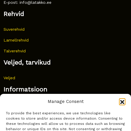
E-post: info@latakko.ee
Rehvid
Suverehvid
Lamellrehvid
Talverehvid
Veljed, tarvikud
Veljed
Informatsioon
Manage Consent
Uudised
To provide the best experiences, we use technologies like
Korduma kippuvad küsimused
cookies to store and/or access device information. Consenting to
these technologies will allow us to process data such as browsing
Kust osta?
behavior or unique IDs on this site. Not consenting or withdrawing