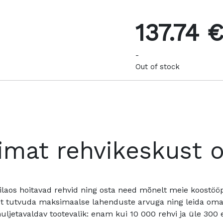
137.74 
-
Out of stock
imat rehvikeskust 
ilaos hoitavad rehvid ning osta need mõnelt meie koostööpa
t tutvuda maksimaalse lahenduste arvuga ning leida oma a
ljetavaldav tootevalik: enam kui 10 000 rehvi ja üle 300 e