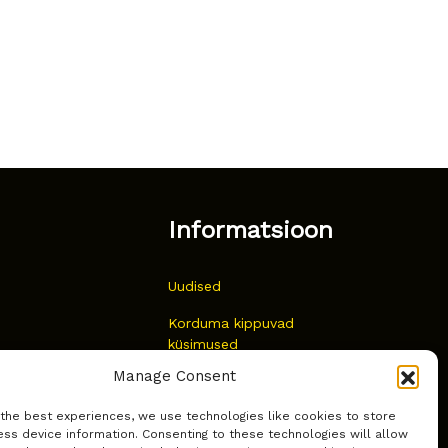
Informatsioon
Uudised
Korduma kippuvad
küsimused
Manage Consent
Kust osta?
 the best experiences, we use technologies like cookies to store
Küpsiste poliitika
ss device information. Consenting to these technologies will allow