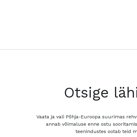
Otsige läh
Vaata ja vali Põhja-Euroopa suurimas rehv
annab võimaluse enne ostu sooritamis
teenindustes ootab teid mu