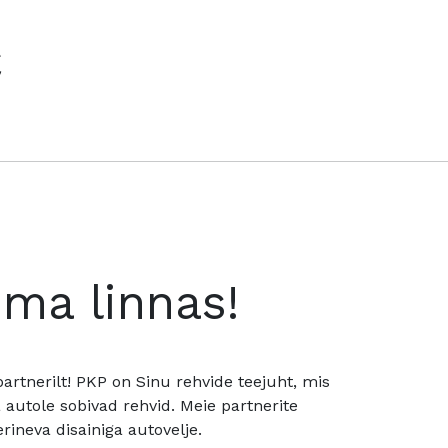
€
oma linnas!
rtnerilt! PKP on Sinu rehvide teejuht, mis
utole sobivad rehvid. Meie partnerite
rineva disainiga autovelje.