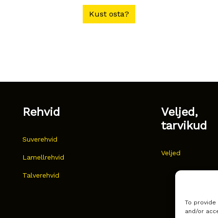
Kust osta?
Rehvid
Veljed,
tarvikud
Suverehvid
Veljed
Lamellrehvid
Talverehvid
To provide
and/or acce