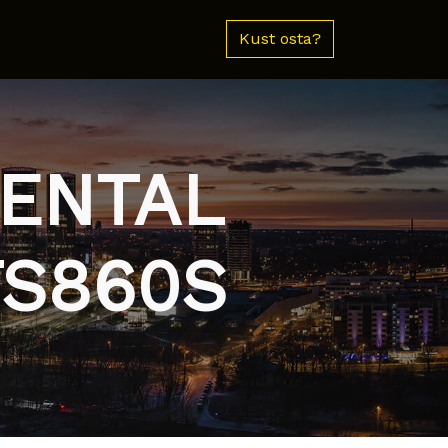
Kust osta?
NENTAL
TS860S