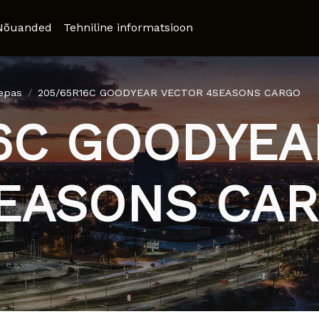
Nõuanded
Tehniline informatsioon
iepas
205/65R16C GOODYEAR VECTOR 4SEASONS CARGO
16C GOODYEA
EASONS CA