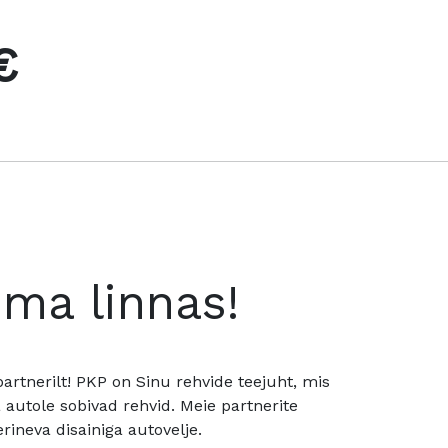
€
oma linnas!
rtnerilt! PKP on Sinu rehvide teejuht, mis
utole sobivad rehvid. Meie partnerite
rineva disainiga autovelje.