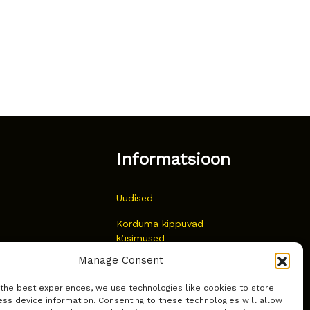
Informatsioon
Uudised
Korduma kippuvad
küsimused
Manage Consent
Kust osta?
 the best experiences, we use technologies like cookies to store
Küpsiste poliitika
ss device information. Consenting to these technologies will allow