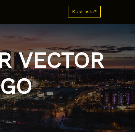
Kust osta?
R VECTOR
RGO