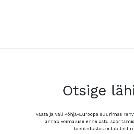
Otsige läh
Vaata ja vali Põhja-Euroopa suurimas rehv
annab võimaluse enne ostu sooritamis
teenindustes ootab teid mu