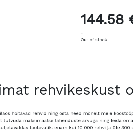
144.58 
-
Out of stock
imat rehvikeskust 
ilaos hoitavad rehvid ning osta need mõnelt meie koostööpa
t tutvuda maksimaalse lahenduste arvuga ning leida oma a
ljetavaldav tootevalik: enam kui 10 000 rehvi ja üle 300 e