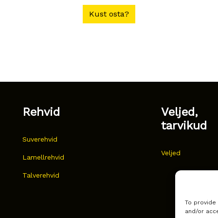
Kust osta?
Rehvid
Veljed,
tarvikud
Suverehvid
Veljed
Lamellrehvid
Talverehvid
To provide
and/or acce