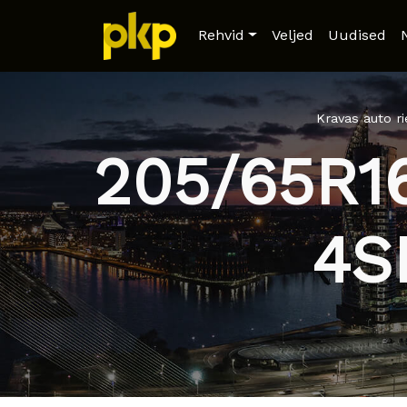
Rehvid
Veljed
Uudised
Kravas auto r
205/65R
4S