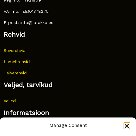
VAT no.: EE101378275
E-post: info@latakko.ee
Rehvid
Suverehvid
Lamellrehvid
Talverehvid
Veljed, tarvikud
Veljed
Informatsioon
Manage Consent
Uudised