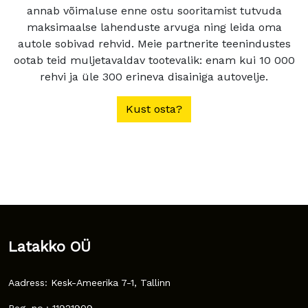
annab võimaluse enne ostu sooritamist tutvuda
maksimaalse lahenduste arvuga ning leida oma
autole sobivad rehvid. Meie partnerite teenindustes
ootab teid muljetavaldav tootevalik: enam kui 10 000
rehvi ja üle 300 erineva disainiga autovelje.
Kust osta?
Latakko OÜ
Aadress: Kesk-Ameerika 7-1, Tallinn
Reg. no.: 11921909