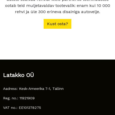
ootab teid muljetavaldav tootevalik: enam kui 10 000
rehvi ja üle 300 erineva disainiga autovelje.
Kust osta?
Latakko OÜ
Aadress: Kesk-Ameerika 7-1, Tallinn
Reg. no.: 11921909
VAT no.: EE101378275