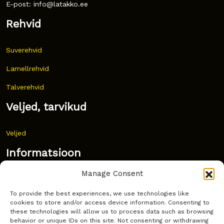
E-post: info@latakko.ee
Rehvid
Suverehvid
Lamellrehvid
Talverehvid
Veljed, tarvikud
Veljed
Informatsioon
Manage Consent
Uudised
To provide the best experiences, we use technologies like
Korduma kippuvad küsimused
cookies to store and/or access device information. Consenting to
these technologies will allow us to process data such as browsing
Kust osta?
behavior or unique IDs on this site. Not consenting or withdrawing