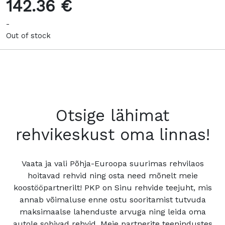
142.36 €
-
Out of stock
Otsige lähimat
rehvikeskust oma linnas!
Vaata ja vali Põhja-Euroopa suurimas rehvilaos
hoitavad rehvid ning osta need mõnelt meie
koostööpartnerilt! PKP on Sinu rehvide teejuht, mis
annab võimaluse enne ostu sooritamist tutvuda
maksimaalse lahenduste arvuga ning leida oma
autole sobivad rehvid. Meie partnerite teenindustes