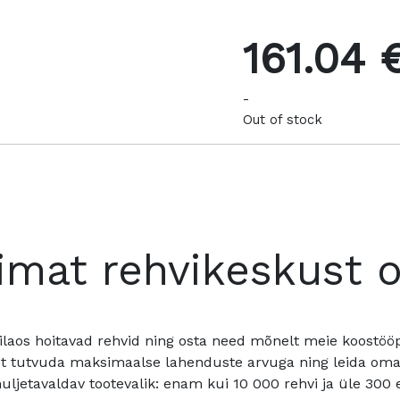
161.04 
-
Out of stock
imat rehvikeskust 
ilaos hoitavad rehvid ning osta need mõnelt meie koostööpa
t tutvuda maksimaalse lahenduste arvuga ning leida oma a
ljetavaldav tootevalik: enam kui 10 000 rehvi ja üle 300 e