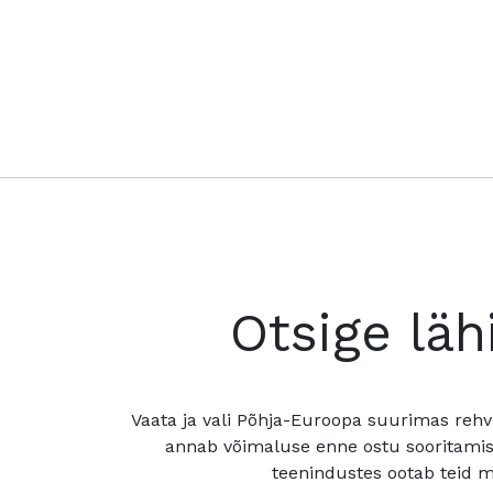
Otsige läh
Vaata ja vali Põhja-Euroopa suurimas rehv
annab võimaluse enne ostu sooritamis
teenindustes ootab teid mu