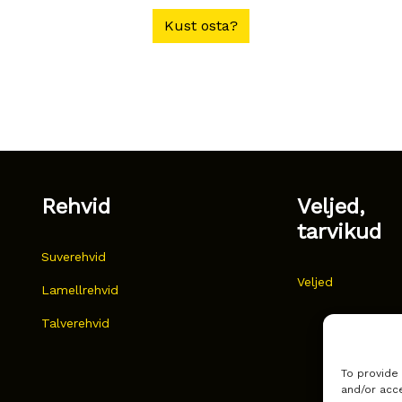
Kust osta?
Rehvid
Veljed,
tarvikud
Suverehvid
Veljed
Lamellrehvid
Talverehvid
To provide
and/or acce