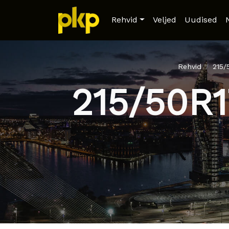
Rehvid
Veljed
Uudised
Rehvid
215
215/50R