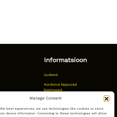
Informatsioon
Uudised
Korduma kippuvad
küsimused
Manage Consent
Kust osta?
 the best experiences, we use technologies like cookies to store
Küpsiste poliitika
ss device information. Consenting to these technologies will allow