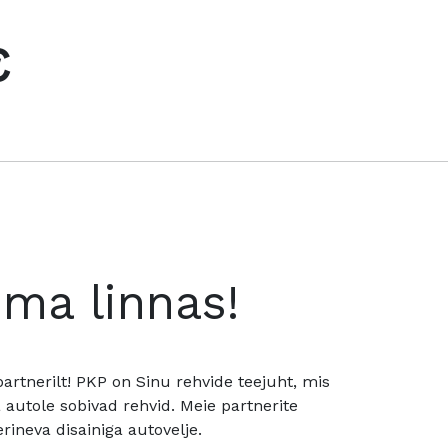
€
oma linnas!
rtnerilt! PKP on Sinu rehvide teejuht, mis
utole sobivad rehvid. Meie partnerite
rineva disainiga autovelje.