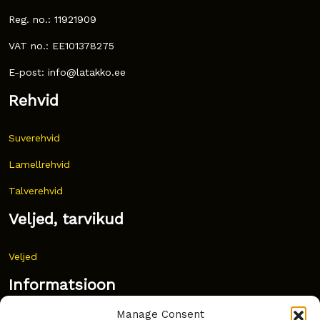
Reg. no.: 11921909
VAT no.: EE101378275
E-post: info@latakko.ee
Rehvid
Suverehvid
Lamellrehvid
Talverehvid
Veljed, tarvikud
Veljed
Informatsioon
Manage Consent