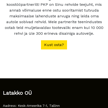
koostööpartnerilt! PKP on Sinu rehvide teejuht, mis
annab võimaluse enne ostu sooritamist tutvuda
maksimaalse lahenduste arvuga ning leida oma
autole sobivad rehvid. Meie partnerite teenindustes
ootab teid muljetavaldav tootevalik: enam kui 10 000
rehvi ja üle 300 erineva disainiga autovelje.
Kust osta?
Latakko OÜ
Aadress: Kesk-Ameerika 7-1, Tallinn