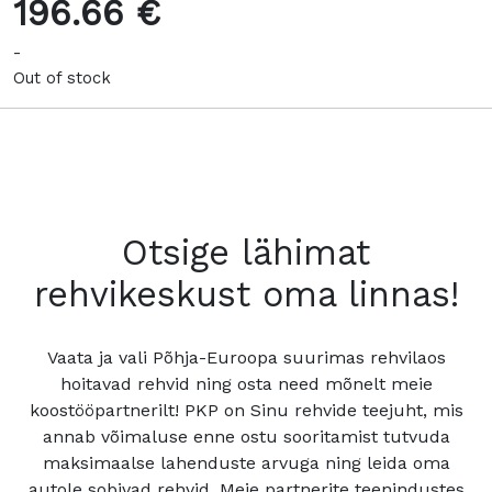
196.66 €
-
Out of stock
Otsige lähimat
rehvikeskust oma linnas!
Vaata ja vali Põhja-Euroopa suurimas rehvilaos
hoitavad rehvid ning osta need mõnelt meie
koostööpartnerilt! PKP on Sinu rehvide teejuht, mis
annab võimaluse enne ostu sooritamist tutvuda
maksimaalse lahenduste arvuga ning leida oma
autole sobivad rehvid. Meie partnerite teenindustes