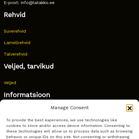
E-post: info@latakko.ee
Rehvid
Suverehvid
Lamellrehvid
Talverehvid
Veljed, tarvikud
Veljed
Informatsioon
Manage Consent
Uudised
To provide the best experiences, we use technologies like
Korduma kippuvad küsimused
cookies to store and/or access device information. Consenting to
these technologies will allow us to process data such as browsing
Kust osta?
behavior or unique IDs on this site. Not consenting or withdrawing