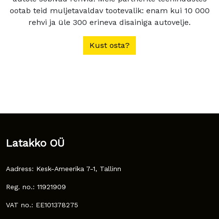
ootab teid muljetavaldav tootevalik: enam kui 10 000
rehvi ja üle 300 erineva disainiga autovelje.
Kust osta?
Latakko OÜ
Aadress: Kesk-Ameerika 7-1, Tallinn
Reg. no.: 11921909
VAT no.: EE101378275