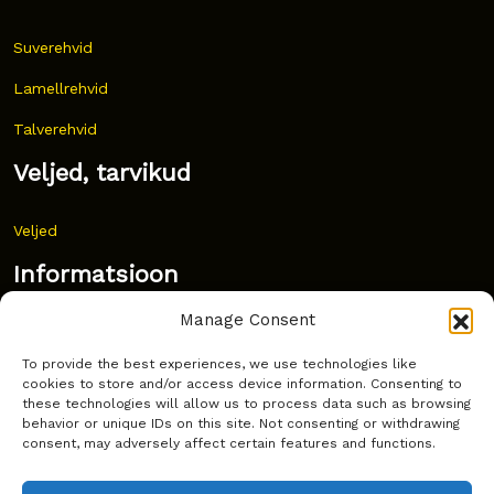
Suverehvid
Lamellrehvid
Talverehvid
Veljed, tarvikud
Veljed
Informatsioon
Manage Consent
Uudised
To provide the best experiences, we use technologies like
Korduma kippuvad küsimused
cookies to store and/or access device information. Consenting to
these technologies will allow us to process data such as browsing
Kust osta?
behavior or unique IDs on this site. Not consenting or withdrawing
consent, may adversely affect certain features and functions.
Küpsiste poliitika