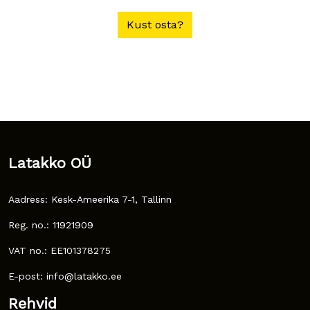
Kust osta?
Latakko OÜ
Aadress: Kesk-Ameerika 7-1, Tallinn
Reg. no.: 11921909
VAT no.: EE101378275
E-post: info@latakko.ee
Rehvid