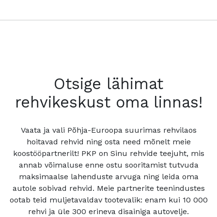
Otsige lähimat
rehvikeskust oma linnas!
Vaata ja vali Põhja-Euroopa suurimas rehvilaos
hoitavad rehvid ning osta need mõnelt meie
koostööpartnerilt! PKP on Sinu rehvide teejuht, mis
annab võimaluse enne ostu sooritamist tutvuda
maksimaalse lahenduste arvuga ning leida oma
autole sobivad rehvid. Meie partnerite teenindustes
ootab teid muljetavaldav tootevalik: enam kui 10 000
rehvi ja üle 300 erineva disainiga autovelje.