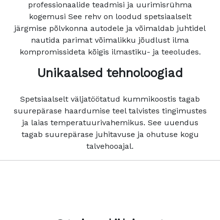
professionaalide teadmisi ja uurimisrühma
kogemusi See rehv on loodud spetsiaalselt
järgmise põlvkonna autodele ja võimaldab juhtidel
nautida parimat võimalikku jõudlust ilma
kompromissideta kõigis ilmastiku- ja teeoludes.
Unikaalsed tehnoloogiad
Spetsiaalselt väljatöötatud kummikoostis tagab
suurepärase haardumise teel talvistes tingimustes
ja laias temperatuurivahemikus. See uuendus
tagab suurepärase juhitavuse ja ohutuse kogu
talvehooajal.