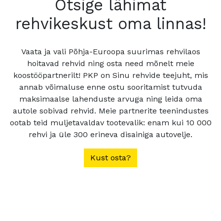
Otsige lähimat
rehvikeskust oma linnas!
Vaata ja vali Põhja-Euroopa suurimas rehvilaos
hoitavad rehvid ning osta need mõnelt meie
koostööpartnerilt! PKP on Sinu rehvide teejuht, mis
annab võimaluse enne ostu sooritamist tutvuda
maksimaalse lahenduste arvuga ning leida oma
autole sobivad rehvid. Meie partnerite teenindustes
ootab teid muljetavaldav tootevalik: enam kui 10 000
rehvi ja üle 300 erineva disainiga autovelje.
Kust osta?