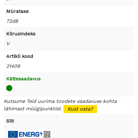
Müratase
72dB
Kiirusindeks
V
Artikli kood
21409
Kättesaadavus
Kutsume Teid uurima toodete saadavuse kohta
lähimast müügipunktist.
Kust osta?
Silt