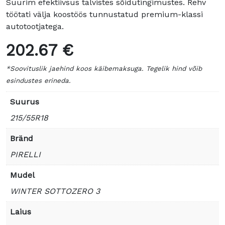
Suurim efektiivsus talvistes sõidutingimustes. Rehv
töötati välja koostöös tunnustatud premium-klassi
autotootjatega.
202.67 €
*Soovituslik jaehind koos käibemaksuga. Tegelik hind võib
esindustes erineda.
Suurus
215/55R18
Bränd
PIRELLI
Mudel
WINTER SOTTOZERO 3
Laius