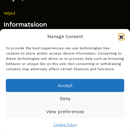
Veljed
Informatsioon
Manage Consent
Uudised
To provide the best experiences, we use technologies like
Korduma kippuvad küsimused
cookies to store and/or access device information. Consenting to
these technologies will allow us to process data such as browsing
Kust osta?
behavior or unique IDs on this site. Not consenting or withdrawing
consent, may adversely affect certain features and functions.
Küpsiste poliitika
Accept
Deny
Copyright © Latakko 2024
View preferences
Cookie Policy