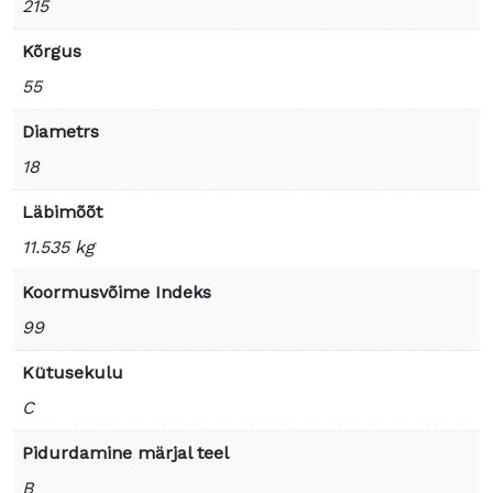
215
Kõrgus
55
Diametrs
18
Läbimõõt
11.535 kg
Koormusvõime Indeks
99
Kütusekulu
C
Pidurdamine märjal teel
B