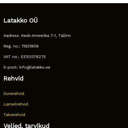
Latakko OÜ
Aadress: Kesk-Ameerika 7-1, Tallinn
Reg. no.: 11921909
VAT no.: EE101378275
E-post: info@latakko.ee
Rehvid
Suverehvid
Lamellrehvid
Talverehvid
Veljed, tarvikud