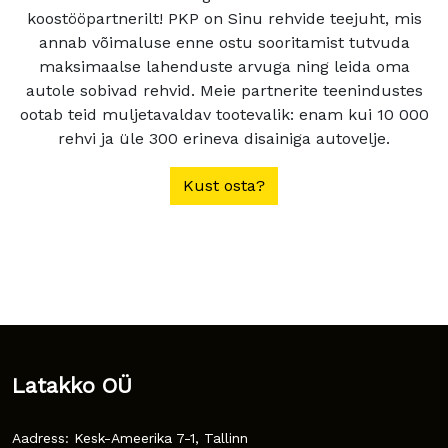
koostööpartnerilt! PKP on Sinu rehvide teejuht, mis
annab võimaluse enne ostu sooritamist tutvuda
maksimaalse lahenduste arvuga ning leida oma
autole sobivad rehvid. Meie partnerite teenindustes
ootab teid muljetavaldav tootevalik: enam kui 10 000
rehvi ja üle 300 erineva disainiga autovelje.
Kust osta?
Latakko OÜ
Aadress: Kesk-Ameerika 7-1, Tallinn