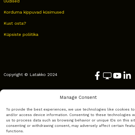
Uudised
Korduma kippuvad küsimused
Kust osta?
Küpsiste poliitika
Copyright © Latakko 2024
Manage Consent
To provide the best experiences, we use technologies like cookies to
and/or access device information. Consenting to these technologies wi
us to process data such as browsing behavior or unique IDs on this sit
consenting or withdrawing consent, may adversely affect certain feat
functions.