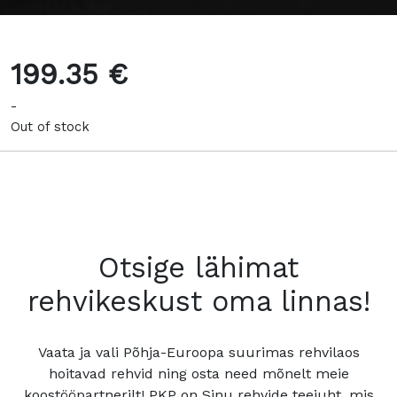
199.35 €
-
Out of stock
Otsige lähimat
rehvikeskust oma linnas!
Vaata ja vali Põhja-Euroopa suurimas rehvilaos
hoitavad rehvid ning osta need mõnelt meie
koostööpartnerilt! PKP on Sinu rehvide teejuht, mis