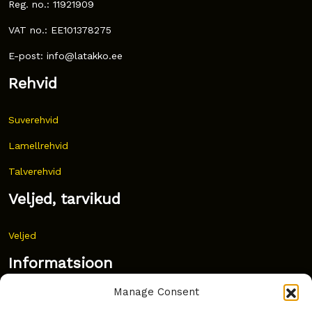
Reg. no.: 11921909
VAT no.: EE101378275
E-post: info@latakko.ee
Rehvid
Suverehvid
Lamellrehvid
Talverehvid
Veljed, tarvikud
Veljed
Informatsioon
Manage Consent
Uudised