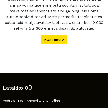
annab võimaluse enne ostu sooritamist tutvuda
maksimaalse lahenduste arvuga ning leida oma
autole sobivad rehvid. Meie partnerite teenindustes
ootab teid muljetavaldav tootevalik: enam kui 10 000
rehvi ja üle 300 erineva disainiga autovelje.
Kust osta?
Latakko OÜ
Aadress: Kesk-Ameerika 7-1, Tallinn