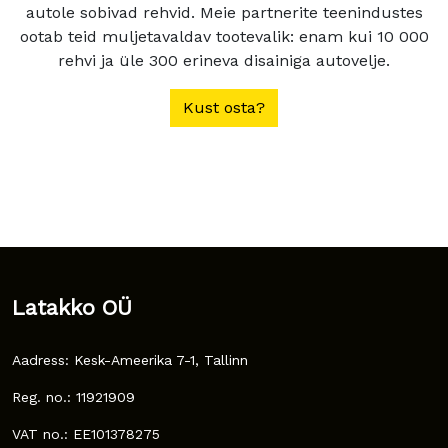
autole sobivad rehvid. Meie partnerite teenindustes
ootab teid muljetavaldav tootevalik: enam kui 10 000
rehvi ja üle 300 erineva disainiga autovelje.
Kust osta?
Latakko OÜ
Aadress: Kesk-Ameerika 7-1, Tallinn
Reg. no.: 11921909
VAT no.: EE101378275