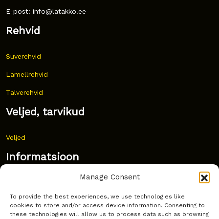
E-post: info@latakko.ee
Rehvid
Suverehvid
Lamellrehvid
Talverehvid
Veljed, tarvikud
Veljed
Informatsioon
Manage Consent
Uudised
To provide the best experiences, we use technologies like
Korduma kippuvad küsimused
cookies to store and/or access device information. Consenting to
these technologies will allow us to process data such as browsing
Kust osta?