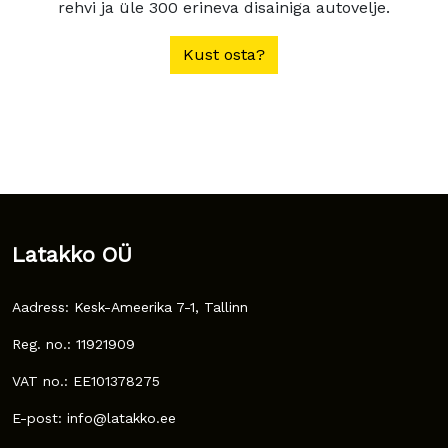
rehvi ja üle 300 erineva disainiga autovelje.
Kust osta?
Latakko OÜ
Aadress: Kesk-Ameerika 7-1, Tallinn
Reg. no.: 11921909
VAT no.: EE101378275
E-post: info@latakko.ee