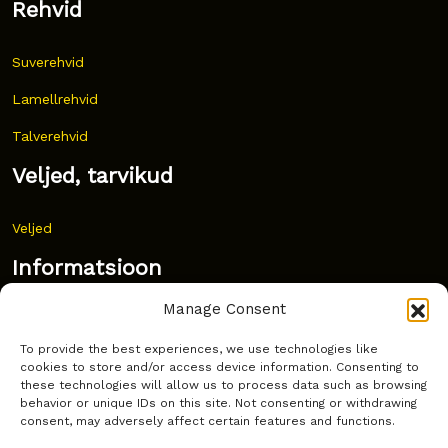
Rehvid
Suverehvid
Lamellrehvid
Talverehvid
Veljed, tarvikud
Veljed
Informatsioon
Manage Consent
Uudised
To provide the best experiences, we use technologies like
Korduma kippuvad küsimused
cookies to store and/or access device information. Consenting to
these technologies will allow us to process data such as browsing
Kust osta?
behavior or unique IDs on this site. Not consenting or withdrawing
consent, may adversely affect certain features and functions.
Küpsiste poliitika