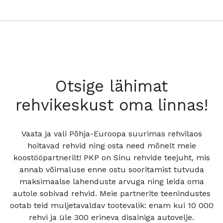
Otsige lähimat
rehvikeskust oma linnas!
Vaata ja vali Põhja-Euroopa suurimas rehvilaos
hoitavad rehvid ning osta need mõnelt meie
koostööpartnerilt! PKP on Sinu rehvide teejuht, mis
annab võimaluse enne ostu sooritamist tutvuda
maksimaalse lahenduste arvuga ning leida oma
autole sobivad rehvid. Meie partnerite teenindustes
ootab teid muljetavaldav tootevalik: enam kui 10 000
rehvi ja üle 300 erineva disainiga autovelje.