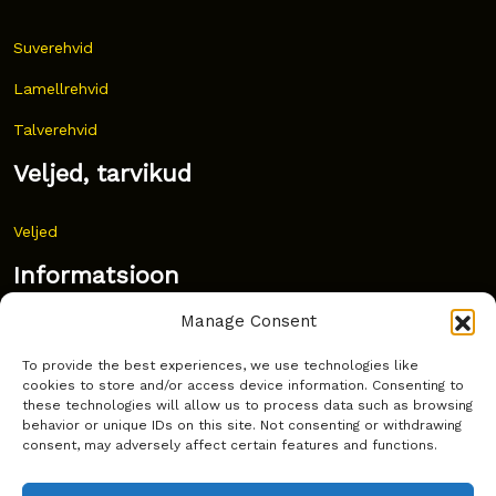
Suverehvid
Lamellrehvid
Talverehvid
Veljed, tarvikud
Veljed
Informatsioon
Manage Consent
Uudised
To provide the best experiences, we use technologies like
Korduma kippuvad küsimused
cookies to store and/or access device information. Consenting to
these technologies will allow us to process data such as browsing
Kust osta?
behavior or unique IDs on this site. Not consenting or withdrawing
consent, may adversely affect certain features and functions.
Küpsiste poliitika