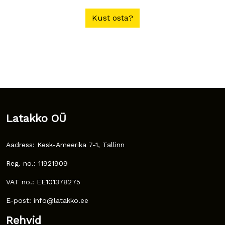
Kust osta?
Latakko OÜ
Aadress: Kesk-Ameerika 7-1, Tallinn
Reg. no.: 11921909
VAT no.: EE101378275
E-post: info@latakko.ee
Rehvid