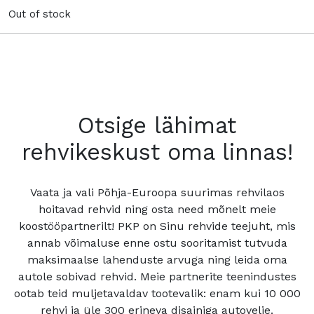
Out of stock
Otsige lähimat
rehvikeskust oma linnas!
Vaata ja vali Põhja-Euroopa suurimas rehvilaos
hoitavad rehvid ning osta need mõnelt meie
koostööpartnerilt! PKP on Sinu rehvide teejuht, mis
annab võimaluse enne ostu sooritamist tutvuda
maksimaalse lahenduste arvuga ning leida oma
autole sobivad rehvid. Meie partnerite teenindustes
ootab teid muljetavaldav tootevalik: enam kui 10 000
rehvi ja üle 300 erineva disainiga autovelje.