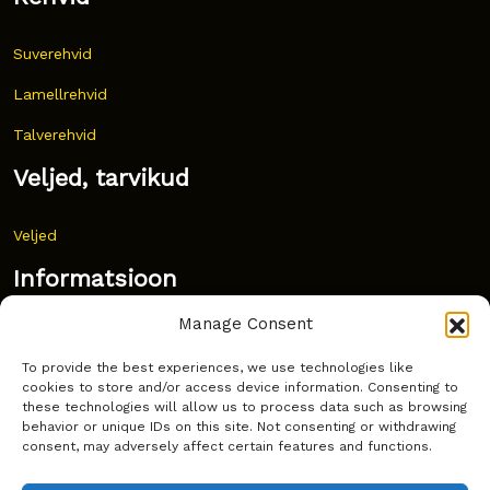
Suverehvid
Lamellrehvid
Talverehvid
Veljed, tarvikud
Veljed
Informatsioon
Manage Consent
Uudised
To provide the best experiences, we use technologies like
Korduma kippuvad küsimused
cookies to store and/or access device information. Consenting to
these technologies will allow us to process data such as browsing
Kust osta?
behavior or unique IDs on this site. Not consenting or withdrawing
consent, may adversely affect certain features and functions.
Küpsiste poliitika