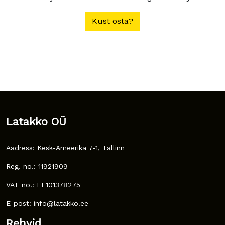
Kust osta?
Latakko OÜ
Aadress: Kesk-Ameerika 7-1, Tallinn
Reg. no.: 11921909
VAT no.: EE101378275
E-post: info@latakko.ee
Rehvid