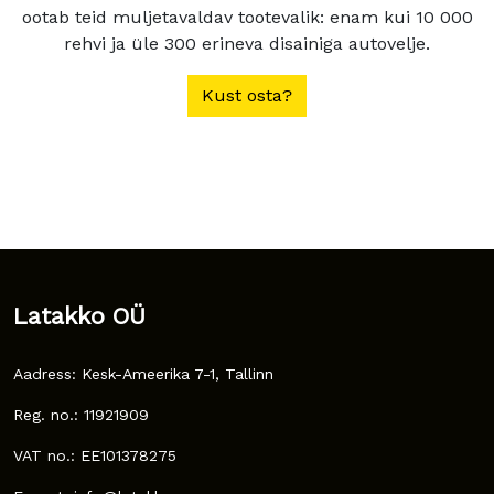
ootab teid muljetavaldav tootevalik: enam kui 10 000
rehvi ja üle 300 erineva disainiga autovelje.
Kust osta?
Latakko OÜ
Aadress: Kesk-Ameerika 7-1, Tallinn
Reg. no.: 11921909
VAT no.: EE101378275