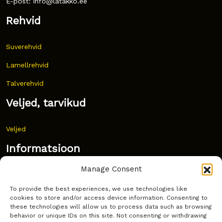
E-post: info@latakko.ee
Rehvid
Suverehvid
Lamellrehvid
Talverehvid
Veljed, tarvikud
Veljed
Informatsioon
Manage Consent
Uudised
To provide the best experiences, we use technologies like
Korduma kippuvad küsimused
cookies to store and/or access device information. Consenting to
these technologies will allow us to process data such as browsing
Kust osta?
behavior or unique IDs on this site. Not consenting or withdrawing