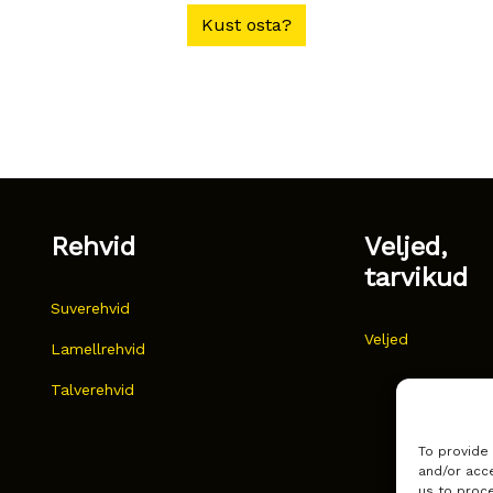
Kust osta?
Rehvid
Veljed,
tarvikud
Suverehvid
Veljed
Lamellrehvid
Talverehvid
To provide
and/or acce
us to proce