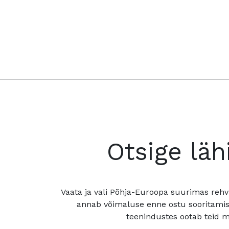
Otsige läh
Vaata ja vali Põhja-Euroopa suurimas rehv
annab võimaluse enne ostu sooritamis
teenindustes ootab teid mu