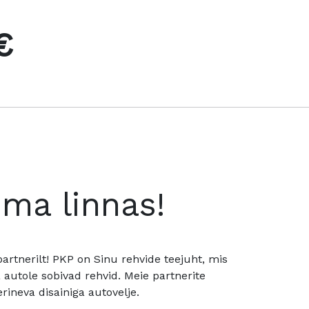
€
oma linnas!
rtnerilt! PKP on Sinu rehvide teejuht, mis
utole sobivad rehvid. Meie partnerite
rineva disainiga autovelje.