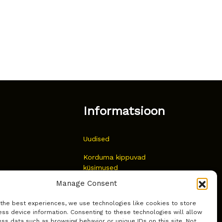
Informatsioon
Uudised
Korduma kippuvad
küsimused
Manage Consent
Kust osta?
 the best experiences, we use technologies like cookies to store
Küpsiste poliitika
ss device information. Consenting to these technologies will allow
ss data such as browsing behavior or unique IDs on this site. Not