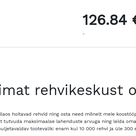
126.84 
-
imat rehvikeskust 
ilaos hoitavad rehvid ning osta need mõnelt meie koostööpa
t tutvuda maksimaalse lahenduste arvuga ning leida oma a
ljetavaldav tootevalik: enam kui 10 000 rehvi ja üle 300 e