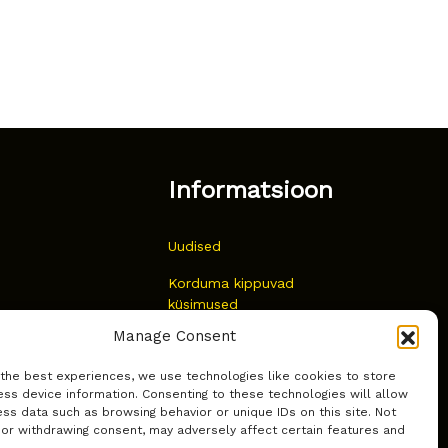
Informatsioon
Uudised
Korduma kippuvad
küsimused
Manage Consent
Kust osta?
 the best experiences, we use technologies like cookies to store
Küpsiste poliitika
ss device information. Consenting to these technologies will allow
ss data such as browsing behavior or unique IDs on this site. Not
 or withdrawing consent, may adversely affect certain features and