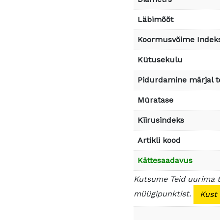
Läbimõõt
Koormusvõime Indek
Kütusekulu
Pidurdamine märjal t
Müratase
Kiirusindeks
Artikli kood
Kättesaadavus
Kutsume Teid uurima 
müügipunktist.
Kust