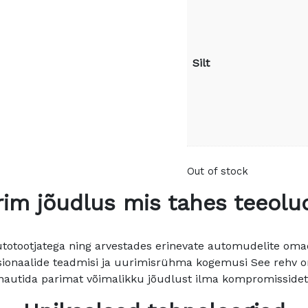
Silt
Out of stock
rim jõudlus mis tahes teeolu
autotootjatega ning arvestades erinevate automudelite omad
ionaalide teadmisi ja uurimisrühma kogemusi See rehv on
 nautida parimat võimalikku jõudlust ilma kompromissideta 