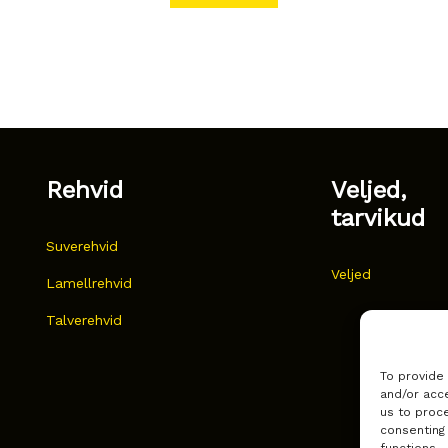
Rehvid
Veljed,
tarvikud
Suverehvid
Veljed
Lamellrehvid
Talverehvid
To provide
and/or acce
us to proce
consenting