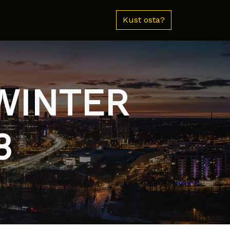
Kust osta?
 WINTER
3