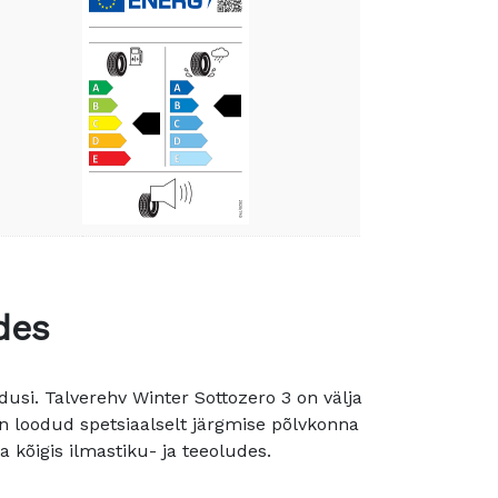
des
usi. Talverehv Winter Sottozero 3 on välja
 loodud spetsiaalselt järgmise põlvkonna
kõigis ilmastiku- ja teeoludes.