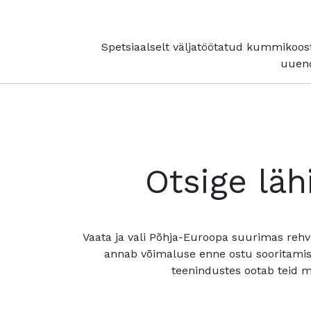
Spetsiaalselt väljatöötatud kummikoos
uuend
Otsige läh
Vaata ja vali Põhja-Euroopa suurimas rehv
annab võimaluse enne ostu sooritamis
teenindustes ootab teid mu