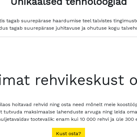
Unikaalsed tehnoloogiad
tis tagab suurepärase haardumise teel talvistes tingimust
us tagab suurepärase juhitavuse ja ohutuse kogu talveho
imat rehvikeskust 
ilaos hoitavad rehvid ning osta need mõnelt meie koostööpa
t tutvuda maksimaalse lahenduste arvuga ning leida oma a
ljetavaldav tootevalik: enam kui 10 000 rehvi ja üle 300 e
Kust osta?