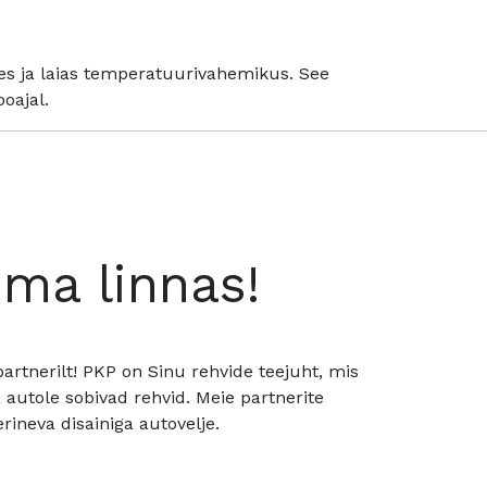
es ja laias temperatuurivahemikus. See
oajal.
oma linnas!
rtnerilt! PKP on Sinu rehvide teejuht, mis
utole sobivad rehvid. Meie partnerite
rineva disainiga autovelje.