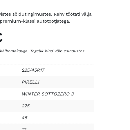
istes sõidutingimustes. Rehv töötati välja
premium-klassi autotootjatega.
€
 käibemaksuga. Tegelik hind võib esindustes
225/45R17
PIRELLI
WINTER SOTTOZERO 3
225
45
17