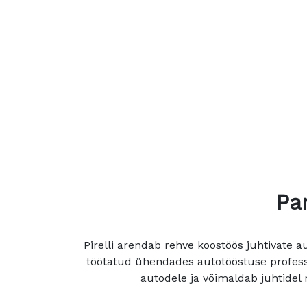
Pa
Pirelli arendab rehve koostöös juhtivate 
töötatud ühendades autotööstuse profess
autodele ja võimaldab juhtidel