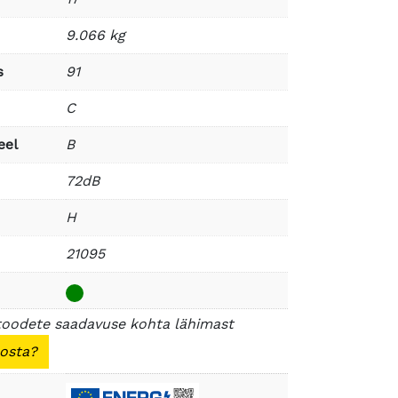
9.066 kg
s
91
C
eel
B
72dB
H
21095
toodete saadavuse kohta lähimast
 osta?