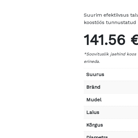
Suurim efektiivsus talv
koostöös tunnustatud 
141.56 
*Soovituslik jaehind koos
erineda.
Suurus
Bränd
Mudel
Laius
Kõrgus
Diametrs