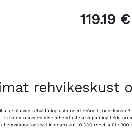
119.19 €
-
imat rehvikeskust 
ilaos hoitavad rehvid ning osta need mõnelt meie koostööpa
t tutvuda maksimaalse lahenduste arvuga ning leida oma a
ljetavaldav tootevalik: enam kui 10 000 rehvi ja üle 300 e