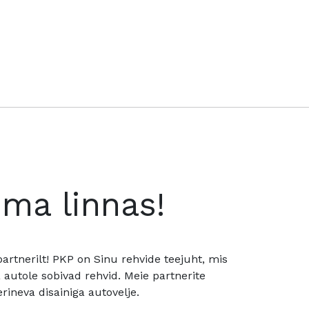
oma linnas!
rtnerilt! PKP on Sinu rehvide teejuht, mis
utole sobivad rehvid. Meie partnerite
rineva disainiga autovelje.