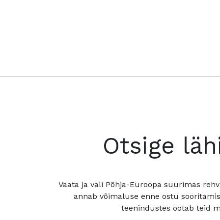
Otsige läh
Vaata ja vali Põhja-Euroopa suurimas rehv
annab võimaluse enne ostu sooritamis
teenindustes ootab teid mu