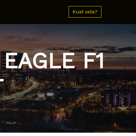
Kust osta?
 EAGLE F1
T