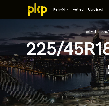
Rehvid
Veljed
Uudised
Rehvid
225
225/45R1