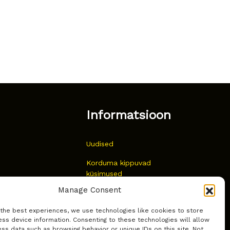
Informatsioon
Uudised
Korduma kippuvad
küsimused
Manage Consent
Kust osta?
 the best experiences, we use technologies like cookies to store
Küpsiste poliitika
ss device information. Consenting to these technologies will allow
ss data such as browsing behavior or unique IDs on this site. Not