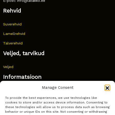
E-post: info@latakko.ee
Rehvid
Suverehvid
Lamellrehvid
Talverehvid
Veljed, tarvikud
Veljed
Informatsioon
Manage Consent
Uudised
To provide the best experiences, we use technologies like
Korduma kippuvad küsimused
cookies to store and/or access device information. Consenting to
these technologies will allow us to process data such as browsing
Kust osta?
behavior or unique IDs on this site. Not consenting or withdrawing