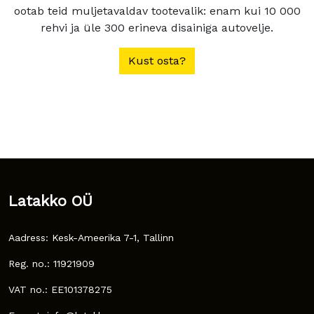
ootab teid muljetavaldav tootevalik: enam kui 10 000
rehvi ja üle 300 erineva disainiga autovelje.
Kust osta?
Latakko OÜ
Aadress: Kesk-Ameerika 7-1, Tallinn
Reg. no.: 11921909
VAT no.: EE101378275