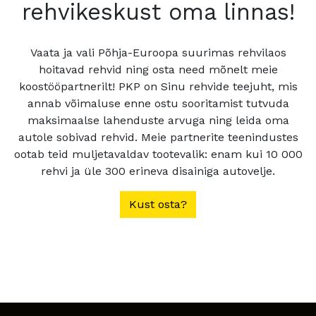
rehvikeskust oma linnas!
Vaata ja vali Põhja-Euroopa suurimas rehvilaos
hoitavad rehvid ning osta need mõnelt meie
koostööpartnerilt! PKP on Sinu rehvide teejuht, mis
annab võimaluse enne ostu sooritamist tutvuda
maksimaalse lahenduste arvuga ning leida oma
autole sobivad rehvid. Meie partnerite teenindustes
ootab teid muljetavaldav tootevalik: enam kui 10 000
rehvi ja üle 300 erineva disainiga autovelje.
Kust osta?