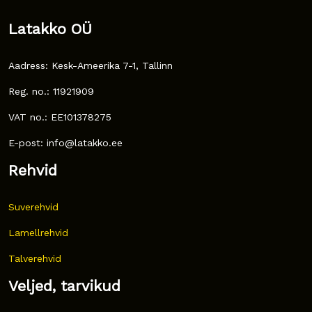
Latakko OÜ
Aadress: Kesk-Ameerika 7-1, Tallinn
Reg. no.: 11921909
VAT no.: EE101378275
E-post: info@latakko.ee
Rehvid
Suverehvid
Lamellrehvid
Talverehvid
Veljed, tarvikud