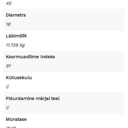
45
Diametrs
18
Läbimõõt
11.729 kg
Koormusvõime Indeks
91
Kütusekulu
C
Pidurdamine märjal teel
C
Müratase