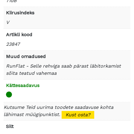
71dB
Kiirusindeks
V
Artikli kood
23847
Muud omadused
RunFlat - Selle rehviga saab pärast läbitorkamist
sõita teatud vahemaa
Kättesaadavus
Kutsume Teid uurima toodete saadavuse kohta
lähimast müügipunktist.
Kust osta?
Silt