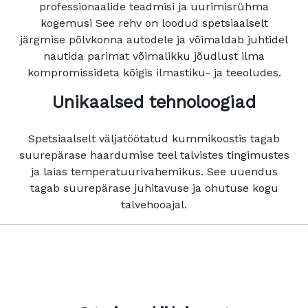
professionaalide teadmisi ja uurimisrühma
kogemusi See rehv on loodud spetsiaalselt
järgmise põlvkonna autodele ja võimaldab juhtidel
nautida parimat võimalikku jõudlust ilma
kompromissideta kõigis ilmastiku- ja teeoludes.
Unikaalsed tehnoloogiad
Spetsiaalselt väljatöötatud kummikoostis tagab
suurepärase haardumise teel talvistes tingimustes
ja laias temperatuurivahemikus. See uuendus
tagab suurepärase juhitavuse ja ohutuse kogu
talvehooajal.