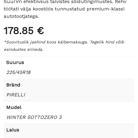
Suurim efektiivsus talvistes sõidutingimustes. Rehv
töötati välja koostöös tunnustatud premium-klassi
autotootjatega.
178.85 €
*Soovituslik jaehind koos käibemaksuga. Tegelik hind võib
esindustes erineda.
Suurus
225/45R18
Bränd
PIRELLI
Mudel
WINTER SOTTOZERO 3
Laius