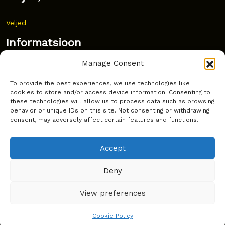
Veljed
Informatsioon
Manage Consent
Uudised
To provide the best experiences, we use technologies like
Korduma kippuvad küsimused
cookies to store and/or access device information. Consenting to
these technologies will allow us to process data such as browsing
Kust osta?
behavior or unique IDs on this site. Not consenting or withdrawing
consent, may adversely affect certain features and functions.
Küpsiste poliitika
Accept
Deny
Copyright © Latakko 2024
View preferences
Cookie Policy