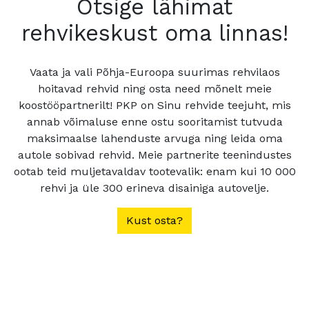
Otsige lähimat
rehvikeskust oma linnas!
Vaata ja vali Põhja-Euroopa suurimas rehvilaos
hoitavad rehvid ning osta need mõnelt meie
koostööpartnerilt! PKP on Sinu rehvide teejuht, mis
annab võimaluse enne ostu sooritamist tutvuda
maksimaalse lahenduste arvuga ning leida oma
autole sobivad rehvid. Meie partnerite teenindustes
ootab teid muljetavaldav tootevalik: enam kui 10 000
rehvi ja üle 300 erineva disainiga autovelje.
Kust osta?