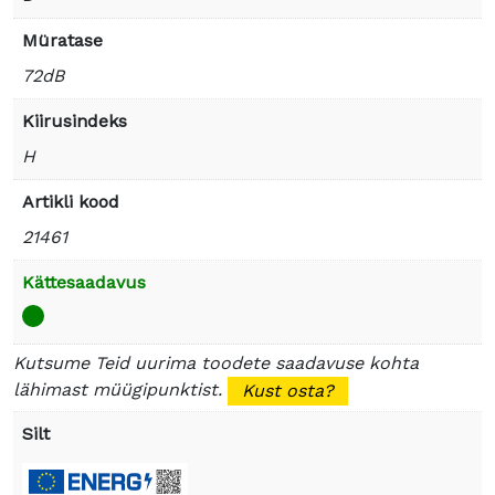
Müratase
72dB
Kiirusindeks
H
Artikli kood
21461
Kättesaadavus
Kutsume Teid uurima toodete saadavuse kohta
lähimast müügipunktist.
Kust osta?
Silt