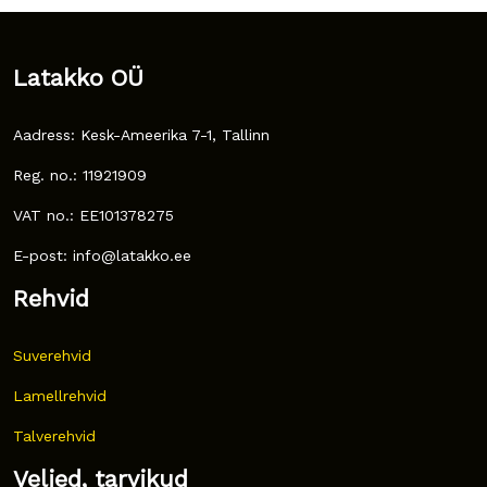
Latakko OÜ
Aadress: Kesk-Ameerika 7-1, Tallinn
Reg. no.: 11921909
VAT no.: EE101378275
E-post: info@latakko.ee
Rehvid
Suverehvid
Lamellrehvid
Talverehvid
Veljed, tarvikud