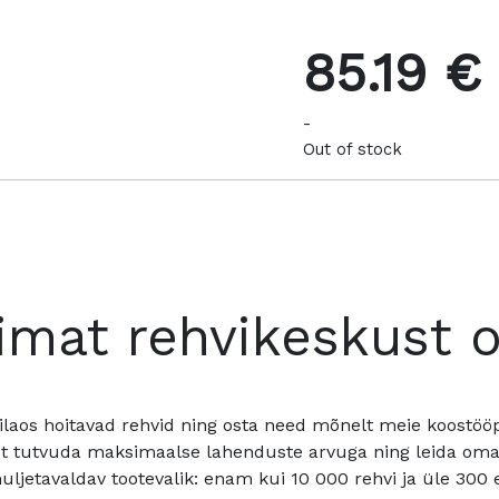
85.19 €
-
Out of stock
imat rehvikeskust 
ilaos hoitavad rehvid ning osta need mõnelt meie koostööpa
t tutvuda maksimaalse lahenduste arvuga ning leida oma a
ljetavaldav tootevalik: enam kui 10 000 rehvi ja üle 300 e