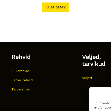
Kust osta?
Rehvid
Veljed,
tarvikud
Suverehvid
Veljed
Lamellrehvid
Talverehvid
To provide
and/or acce