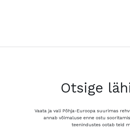
Otsige läh
Vaata ja vali Põhja-Euroopa suurimas rehv
annab võimaluse enne ostu sooritamis
teenindustes ootab teid mu