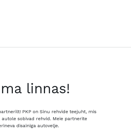
oma linnas!
rtnerilt! PKP on Sinu rehvide teejuht, mis
utole sobivad rehvid. Meie partnerite
rineva disainiga autovelje.