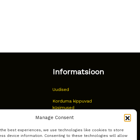
Informatsioon
Uudised
Korduma kippuvad
küsimused
Manage Consent
Kust osta?
 the best experiences, we use technologies like cookies to store
Küpsiste poliitika
ss device information. Consenting to these technologies will allow