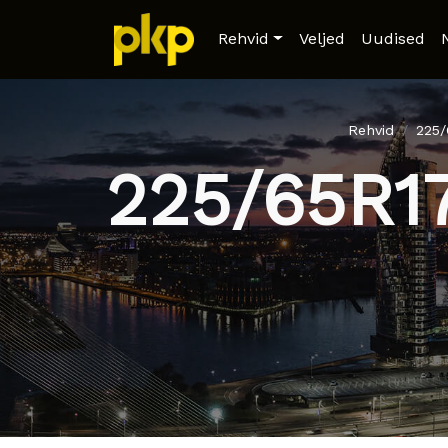
Rehvid
Veljed
Uudised
Rehvid
225
225/65R1